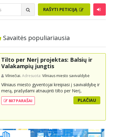
RAŠYTI PETICIJĄ
Savaitės populiariausia
Tilto per Nerį projektas: Balsių ir
Valakampių jungtis
Vilniečiai.
Adresuota:
Vilniaus miesto savivaldybė
Vilniaus miesto gyventojai kreipiasi į savivaldybę ir
merą, prašydami atnaujinti tilto per Nerį,
jungiančio Balsių ir Valakampių kryptis, projektą ir
PLAČIAU
807 PARAŠAI
įtraukti jį į miesto strateginius susisiekimo planus.
Šis tiltas ne tik padėtų sumažinti eismo spūstis ir
sutrumpintų keliones, bet ir skatintų tvarią miesto
plėtrą bei darnų judumą, suteikdamas daugiau
susisiekimo galimybių tiek automobiliams, tiek
viešajam transportui, pėstiesiems ir