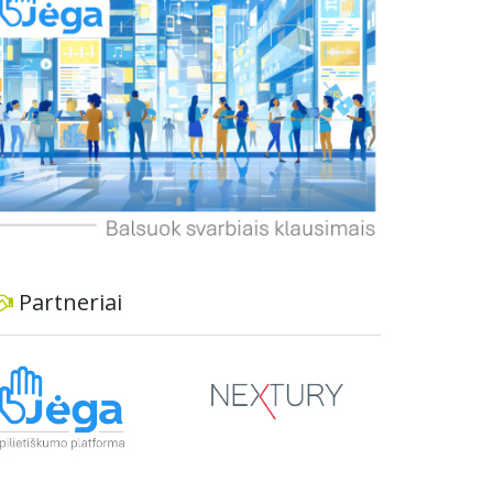
dviratininkams. Gyventojai ragina atlikti techninę,
ekonominę ir transporto analizę, organizuoti
viešas konsultacijas ir integruoti projektą į
ilgalaikius miesto planus, siekiant užtikrinti
transporto sistemos patikimumą ir prisitaikymą
prie sparčiai augančio miesto poreikių.
Partneriai