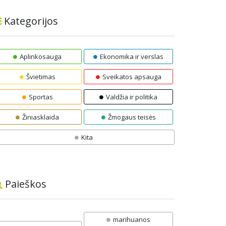
Kategorijos
Aplinkosauga
Ekonomika ir verslas
Švietimas
Sveikatos apsauga
Sportas
Valdžia ir politika
Žiniasklaida
Žmogaus teisės
Kita
Paieškos
marihuanos