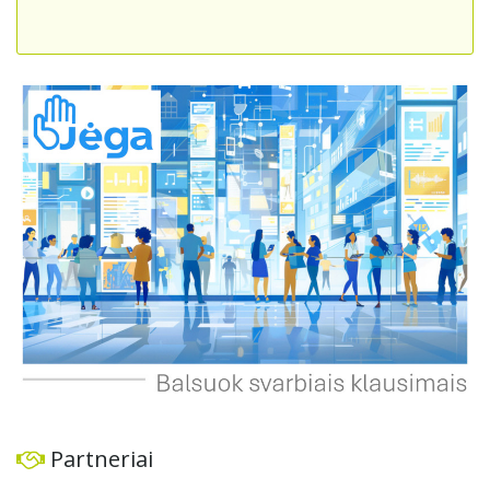
kitų svarbių objektų. Gyventojai prašo atsakingų institucijų
įvertinti šios praeigos reikšmę bendruomenei ir ieškoti
teisinių sprendimų, kurie leistų ją išlaikyti viešajam
naudojimui, atsižvelgiant į viešąjį interesą ir
bendruomenės poreikius.
Partneriai