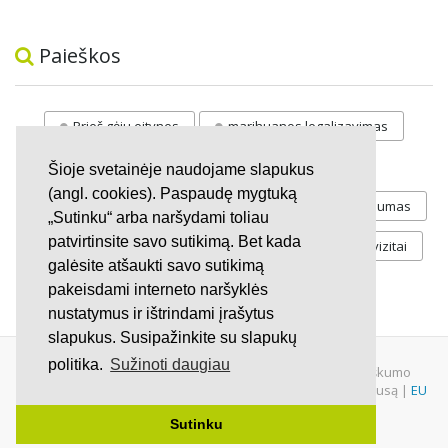
Paieškos
Prieš gėju eitynes
marihuanos legalizavimas
STOP
vaiku atemimas
Šioje svetainėje naudojame slapukus
(angl. cookies). Paspaudę mygtuką
Pilnos moksleivių vasaros atostogos
referendumas
„Sutinku“ arba naršydami toliau
patvirtinsite savo sutikimą. Bet kada
Keliu
jaunystės
Valandos
Rekvizitai
galėsite atšaukti savo sutikimą
Investicijos
pakeisdami interneto naršyklės
nustatymus ir ištrindami įrašytus
slapukus. Susipažinkite su slapukų
politika.
Sužinoti daugiau
© 2007 - 2026 Ne pelno siekianti organizacija VŠĮ "Pilietiškumo
platformos" į.k. 305719586. Įstaiga turi paramos gavėjo statusą |
EU
Petitions
|
U.S. Petitions
Sutinku
Svetainėje nauduojama
iDX
medžiaga.