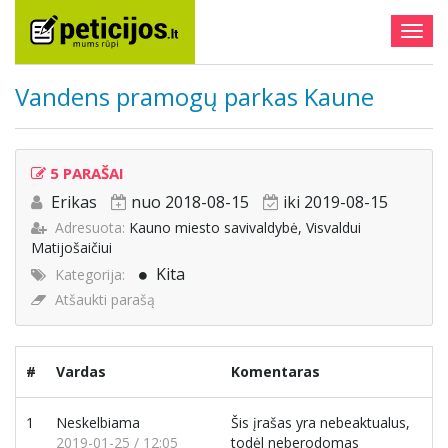
Togg
navig
Vandens pramogų parkas Kaune
5 PARAŠAI
Erikas
nuo 2018-08-15
iki 2019-08-15
Adresuota:
Kauno miesto savivaldybė, Visvaldui
Matijošaičiui
Kita
Kategorija:
Atšaukti parašą
#
Vardas
Komentaras
1
Neskelbiama
Šis įrašas yra nebeaktualus,
2019-01-25 / 12:05
todėl neberodomas