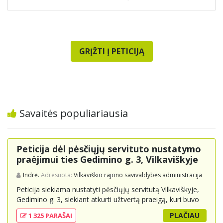
GRĮŽTI Į PETICIJĄ
Savaitės populiariausia
Peticija dėl pėsčiųjų servituto nustatymo
praėjimui ties Gedimino g. 3, Vilkaviškyje
Indrė.
Adresuota:
Vilkaviškio rajono savivaldybės administracija
Peticija siekiama nustatyti pėsčiųjų servitutą Vilkaviškyje,
Gedimino g. 3, siekiant atkurti užtvertą praeigą, kuri buvo
svarbi miesto gyventojams ir svečiams kaip kasdienė
PLAČIAU
1 325 PARAŠAI
jungtis tarp automobilių stovėjimo vietų, miesto centro ir