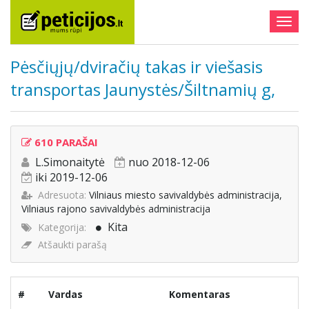
Togg
navig
Pėsčiųjų/dviračių takas ir viešasis
transportas Jaunystės/Šiltnamių g,
610 PARAŠAI
L.Simonaitytė
nuo 2018-12-06
iki 2019-12-06
Adresuota:
Vilniaus miesto savivaldybės administracija,
Vilniaus rajono savivaldybės administracija
Kita
Kategorija:
Atšaukti parašą
#
Vardas
Komentaras