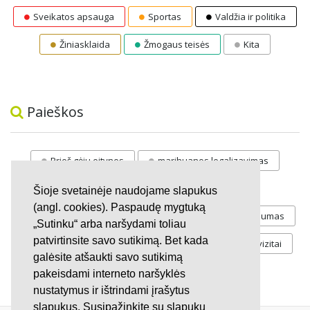
Sveikatos apsauga
Sportas
Valdžia ir politika
Žiniasklaida
Žmogaus teisės
Kita
Paieškos
Prieš gėju eitynes
marihuanos legalizavimas
STOP
vaiku atemimas
Šioje svetainėje naudojame slapukus
(angl. cookies). Paspaudę mygtuką
Pilnos moksleivių vasaros atostogos
referendumas
„Sutinku“ arba naršydami toliau
patvirtinsite savo sutikimą. Bet kada
Keliu
jaunystės
Valandos
Rekvizitai
galėsite atšaukti savo sutikimą
Investicijos
pakeisdami interneto naršyklės
nustatymus ir ištrindami įrašytus
slapukus. Susipažinkite su slapukų