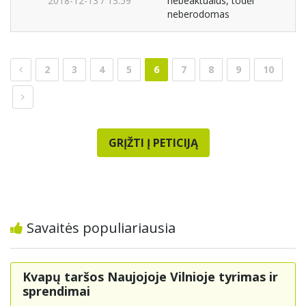
2018-12-13 / 13:59
nebeaktualus, todėl
neberodomas
2
3
4
5
6
7
8
9
10
GRĮŽTI Į PETICIJĄ
Savaitės populiariausia
Kvapų taršos Naujojoje Vilnioje tyrimas ir
sprendimai