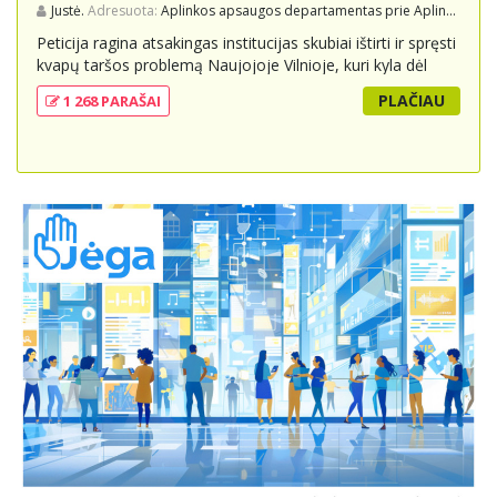
Justė.
Adresuota:
Aplinkos apsaugos departamentas prie Aplinkos ministerijos
Peticija ragina atsakingas institucijas skubiai ištirti ir spręsti
kvapų taršos problemą Naujojoje Vilnioje, kuri kyla dėl
buitinių atliekų sąvartyno Pramonės g. 141. Gyventojai
PLAČIAU
1 268 PARAŠAI
skundžiasi nuolatiniu stipriu atliekų kvapu, kuris neigiamai
veikia jų gyvenimo kokybę. Peticijoje prašoma atlikti
išsamius tyrimus, įdiegti nuolatinius kontrolės
mechanizmus ir imtis veiksmingų priemonių problemai
spręsti, taip pat užtikrinti visuomenės informavimą apie
priimtus sprendimus ir planuojamus veiksmus.