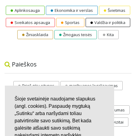
Aplinkosauga
Ekonomika ir verslas
Švietimas
Sveikatos apsauga
Sportas
Valdžia ir politika
Žiniasklaida
Žmogaus teisės
Kita
Paieškos
Prieš gėju eitynes
marihuanos legalizavimas
STOP
vaiku atemimas
Šioje svetainėje naudojame slapukus
(angl. cookies). Paspaudę mygtuką
Pilnos moksleivių vasaros atostogos
referendumas
„Sutinku“ arba naršydami toliau
patvirtinsite savo sutikimą. Bet kada
Keliu
jaunystės
Valandos
Rekvizitai
galėsite atšaukti savo sutikimą
Investicijos
pakeisdami interneto naršyklės