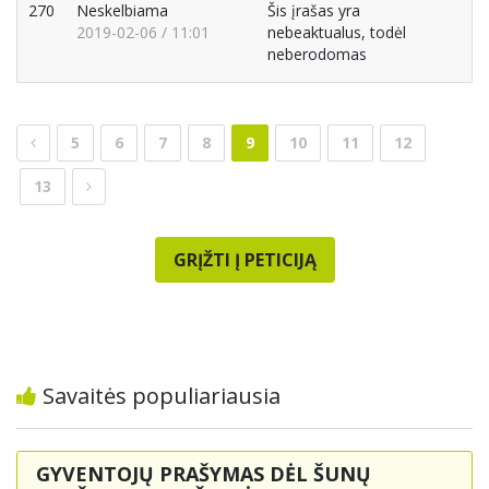
270
Neskelbiama
Šis įrašas yra
2019-02-06 / 11:01
nebeaktualus, todėl
neberodomas
5
6
7
8
9
10
11
12
13
GRĮŽTI Į PETICIJĄ
Savaitės populiariausia
GYVENTOJŲ PRAŠYMAS DĖL ŠUNŲ