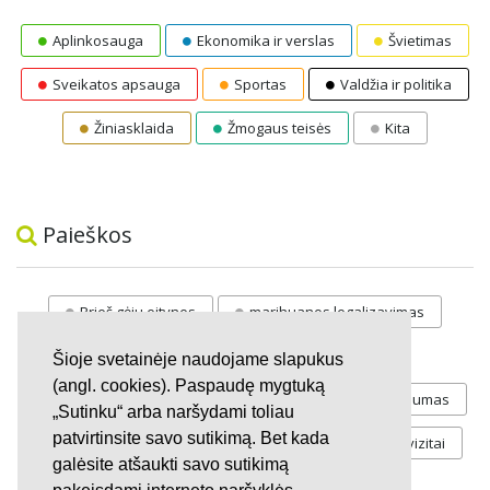
Aplinkosauga
Ekonomika ir verslas
Švietimas
Sveikatos apsauga
Sportas
Valdžia ir politika
Žiniasklaida
Žmogaus teisės
Kita
Paieškos
Prieš gėju eitynes
marihuanos legalizavimas
STOP
vaiku atemimas
Šioje svetainėje naudojame slapukus
(angl. cookies). Paspaudę mygtuką
Pilnos moksleivių vasaros atostogos
referendumas
„Sutinku“ arba naršydami toliau
patvirtinsite savo sutikimą. Bet kada
Keliu
jaunystės
Valandos
Rekvizitai
galėsite atšaukti savo sutikimą
Investicijos