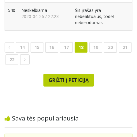
540
Neskelbiama
Šis įrašas yra
2020-04-26 / 22:23
nebeaktualus, todėl
neberodomas
14
15
16
17
18
19
20
21
22
GRĮŽTI Į PETICIJĄ
Savaitės populiariausia