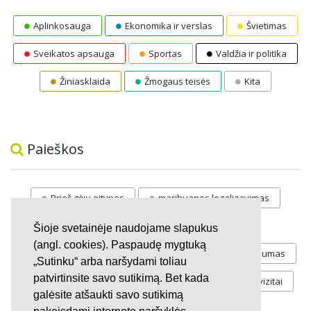
Aplinkosauga
Ekonomika ir verslas
Švietimas
Sveikatos apsauga
Sportas
Valdžia ir politika
Žiniasklaida
Žmogaus teisės
Kita
Paieškos
Prieš gėju eitynes
marihuanos legalizavimas
STOP
vaiku atemimas
Šioje svetainėje naudojame slapukus
(angl. cookies). Paspaudę mygtuką
Pilnos moksleivių vasaros atostogos
referendumas
„Sutinku“ arba naršydami toliau
patvirtinsite savo sutikimą. Bet kada
Keliu
jaunystės
Valandos
Rekvizitai
galėsite atšaukti savo sutikimą
Investicijos