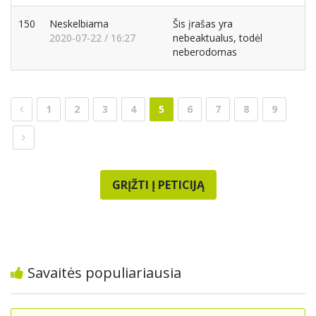
150
Neskelbiama
Šis įrašas yra
2020-07-22 / 16:27
nebeaktualus, todėl
neberodomas
1
2
3
4
5
6
7
8
9
GRĮŽTI Į PETICIJĄ
Savaitės populiariausia