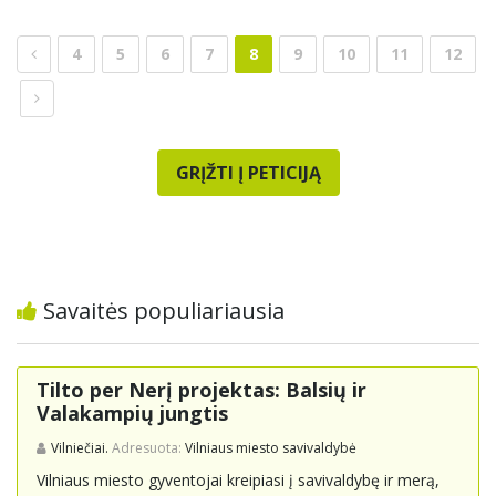
4
5
6
7
8
9
10
11
12
GRĮŽTI Į PETICIJĄ
Savaitės populiariausia
Tilto per Nerį projektas: Balsių ir
Valakampių jungtis
Vilniečiai.
Adresuota:
Vilniaus miesto savivaldybė
Vilniaus miesto gyventojai kreipiasi į savivaldybę ir merą,