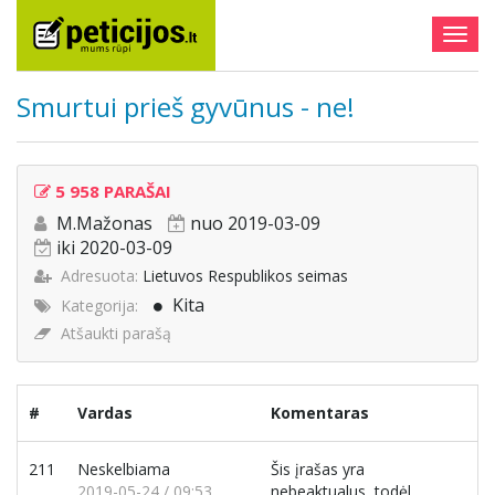
Togg
navig
Smurtui prieš gyvūnus - ne!
5 958 PARAŠAI
M.Mažonas
nuo 2019-03-09
iki 2020-03-09
Adresuota:
Lietuvos Respublikos seimas
Kita
Kategorija:
Atšaukti parašą
#
Vardas
Komentaras
211
Neskelbiama
Šis įrašas yra
2019-05-24 / 09:53
nebeaktualus, todėl