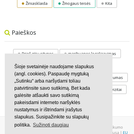
Žiniasklaida
Žmogaus teisės
Kita
Paieškos
Prieš gėju eitynes
marihuanos legalizavimas
STOP
vaiku atemimas
Šioje svetainėje naudojame slapukus
(angl. cookies). Paspaudę mygtuką
Pilnos moksleivių vasaros atostogos
referendumas
„Sutinku“ arba naršydami toliau
patvirtinsite savo sutikimą. Bet kada
Keliu
jaunystės
Valandos
Rekvizitai
galėsite atšaukti savo sutikimą
Investicijos
pakeisdami interneto naršyklės
nustatymus ir ištrindami įrašytus
slapukus. Susipažinkite su slapukų
politika.
Sužinoti daugiau
© 2007 - 2026 Ne pelno siekianti organizacija VŠĮ "Pilietiškumo
platformos" į.k. 305719586. Įstaiga turi paramos gavėjo statusą |
EU