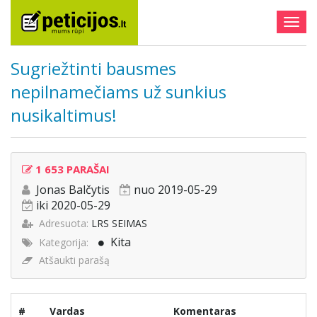
Togg
navig
Sugriežtinti bausmes
nepilnamečiams už sunkius
nusikaltimus!
1 653 PARAŠAI
Jonas Balčytis
nuo 2019-05-29
iki 2020-05-29
Adresuota:
LRS SEIMAS
Kita
Kategorija:
Atšaukti parašą
#
Vardas
Komentaras