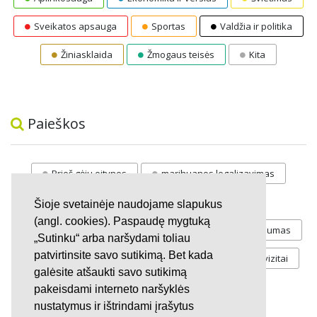
Sveikatos apsauga
Sportas
Valdžia ir politika
Žiniasklaida
Žmogaus teisės
Kita
Paieškos
Prieš gėju eitynes
marihuanos legalizavimas
STOP
vaiku atemimas
Šioje svetainėje naudojame slapukus
(angl. cookies). Paspaudę mygtuką
Pilnos moksleivių vasaros atostogos
referendumas
„Sutinku“ arba naršydami toliau
patvirtinsite savo sutikimą. Bet kada
Keliu
jaunystės
Valandos
Rekvizitai
galėsite atšaukti savo sutikimą
Investicijos
pakeisdami interneto naršyklės
nustatymus ir ištrindami įrašytus