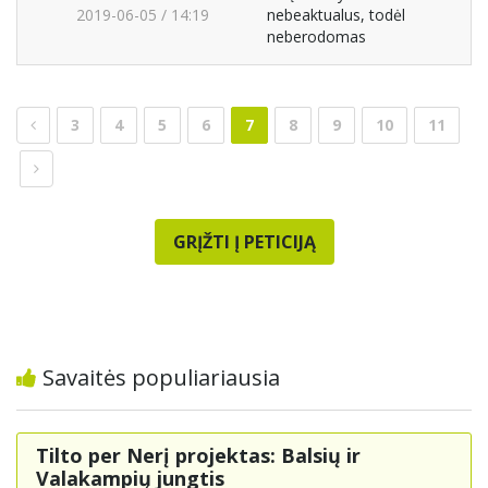
2019-06-05 / 14:19
nebeaktualus, todėl
neberodomas
3
4
5
6
7
8
9
10
11
GRĮŽTI Į PETICIJĄ
Savaitės populiariausia
Tilto per Nerį projektas: Balsių ir
Valakampių jungtis