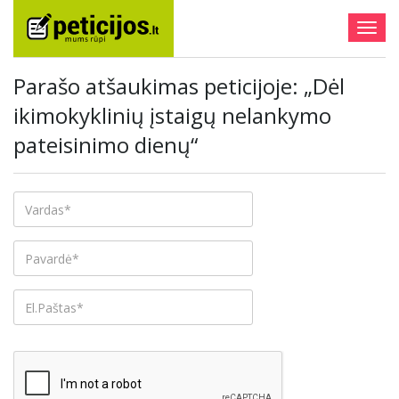
Togg
navig
Parašo atšaukimas peticijoje: „Dėl
ikimokyklinių įstaigų nelankymo
pateisinimo dienų“