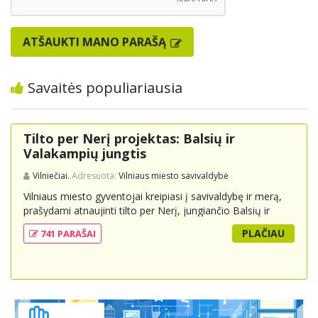
ATŠAUKTI MANO PARAŠĄ
Savaitės populiariausia
Tilto per Nerį projektas: Balsių ir
Valakampių jungtis
Vilniečiai.
Adresuota:
Vilniaus miesto savivaldybė
Vilniaus miesto gyventojai kreipiasi į savivaldybę ir merą,
prašydami atnaujinti tilto per Nerį, jungiančio Balsių ir
Valakampių kryptis, projektą ir įtraukti jį į miesto
PLAČIAU
741 PARAŠAI
strateginius susisiekimo planus. Šis tiltas ne tik padėtų
sumažinti eismo spūstis ir sutrumpintų keliones, bet ir
skatintų tvarią miesto plėtrą bei darnų judumą,
suteikdamas daugiau susisiekimo galimybių tiek
automobiliams, tiek viešajam transportui, pėstiesiems ir
dviratininkams. Gyventojai ragina atlikti techninę,