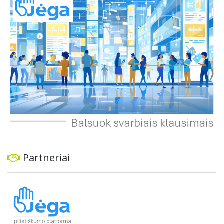
ekonominę ir transporto analizę, organizuoti viešas
konsultacijas ir integruoti projektą į ilgalaikius miesto
planus, siekiant užtikrinti transporto sistemos patikimumą
ir prisitaikymą prie sparčiai augančio miesto poreikių.
Partneriai