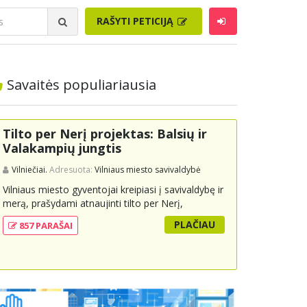
RAŠYTI PETICIJĄ
Savaitės populiariausia
Tilto per Nerį projektas: Balsių ir
Valakampių jungtis
Vilniečiai.
Adresuota:
Vilniaus miesto savivaldybė
Vilniaus miesto gyventojai kreipiasi į savivaldybę ir
merą, prašydami atnaujinti tilto per Nerį,
jungiančio Balsių ir Valakampių kryptis, projektą ir
PLAČIAU
857 PARAŠAI
įtraukti jį į miesto strateginius susisiekimo planus.
Šis tiltas ne tik padėtų sumažinti eismo spūstis ir
sutrumpintų keliones, bet ir skatintų tvarią miesto
plėtrą bei darnų judumą, suteikdamas daugiau
susisiekimo galimybių tiek automobiliams, tiek
viešajam transportui, pėstiesiems ir