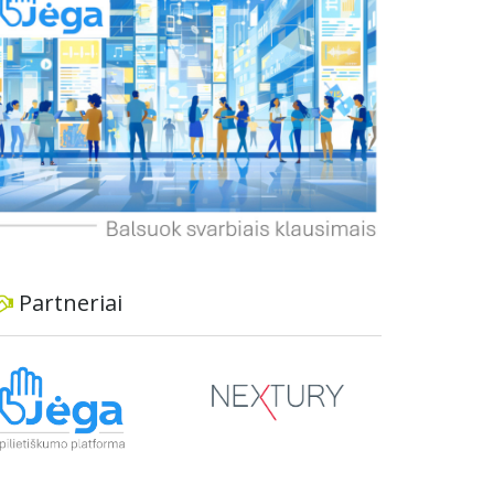
dviratininkams. Gyventojai ragina atlikti techninę,
ekonominę ir transporto analizę, organizuoti
viešas konsultacijas ir integruoti projektą į
ilgalaikius miesto planus, siekiant užtikrinti
transporto sistemos patikimumą ir prisitaikymą
prie sparčiai augančio miesto poreikių.
Partneriai