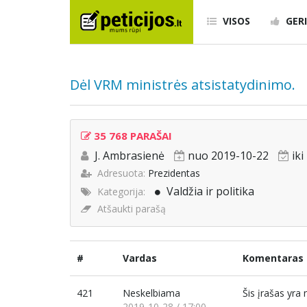
VISOS
GERI
Dėl VRM ministrės atsistatydinimo.
35 768 PARAŠAI
J. Ambrasienė
nuo 2019-10-22
ik
Adresuota:
Prezidentas
Valdžia ir politika
Kategorija:
Atšaukti parašą
#
Vardas
Komentaras
421
Neskelbiama
Šis įrašas yr
2019-10-28 / 17:00