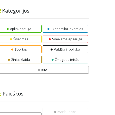
Kategorijos
Aplinkosauga
Ekonomika ir verslas
Švietimas
Sveikatos apsauga
Sportas
Valdžia ir politika
Žiniasklaida
Žmogaus teisės
Kita
Paieškos
marihuanos