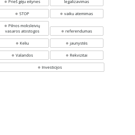
Prieš gėju eitynes
legalizavimas
STOP
vaiku atemimas
Pilnos moksleivių
vasaros atostogos
referendumas
Keliu
jaunystės
Valandos
Rekvizitai
Investicijos