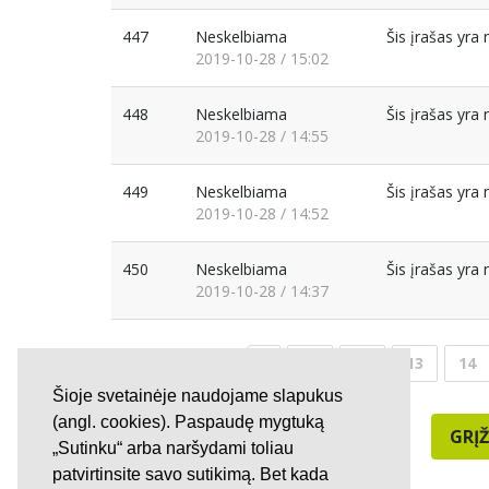
447
Neskelbiama
Šis įrašas yr
2019-10-28 / 15:02
448
Neskelbiama
Šis įrašas yr
2019-10-28 / 14:55
449
Neskelbiama
Šis įrašas yr
2019-10-28 / 14:52
450
Neskelbiama
Šis įrašas yr
2019-10-28 / 14:37
11
12
13
14
Šioje svetainėje naudojame slapukus
(angl. cookies). Paspaudę mygtuką
GRĮŽ
„Sutinku“ arba naršydami toliau
patvirtinsite savo sutikimą. Bet kada