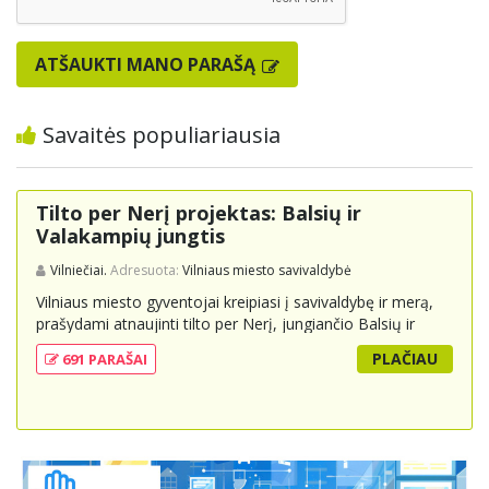
ATŠAUKTI MANO PARAŠĄ
Savaitės populiariausia
Tilto per Nerį projektas: Balsių ir
Valakampių jungtis
Vilniečiai.
Adresuota:
Vilniaus miesto savivaldybė
Vilniaus miesto gyventojai kreipiasi į savivaldybę ir merą,
prašydami atnaujinti tilto per Nerį, jungiančio Balsių ir
Valakampių kryptis, projektą ir įtraukti jį į miesto
PLAČIAU
691 PARAŠAI
strateginius susisiekimo planus. Šis tiltas ne tik padėtų
sumažinti eismo spūstis ir sutrumpintų keliones, bet ir
skatintų tvarią miesto plėtrą bei darnų judumą,
suteikdamas daugiau susisiekimo galimybių tiek
automobiliams, tiek viešajam transportui, pėstiesiems ir
dviratininkams. Gyventojai ragina atlikti techninę,