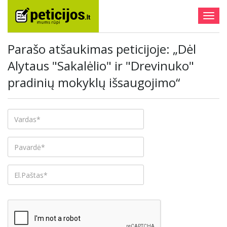
Togg
navig
Parašo atšaukimas peticijoje: „Dėl
Alytaus "Sakalėlio" ir "Drevinuko"
pradinių mokyklų išsaugojimo“