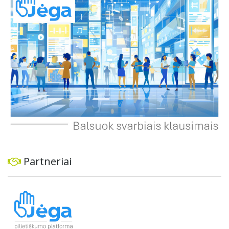
ekonominę ir transporto analizę, organizuoti viešas
konsultacijas ir integruoti projektą į ilgalaikius miesto
planus, siekiant užtikrinti transporto sistemos patikimumą
ir prisitaikymą prie sparčiai augančio miesto poreikių.
Partneriai