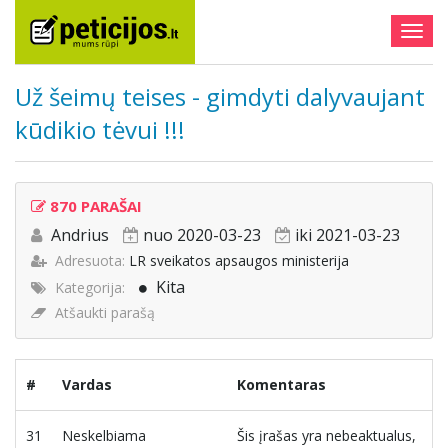
Togg
navig
Už šeimų teises - gimdyti dalyvaujant
kūdikio tėvui !!!
870 PARAŠAI
Andrius
nuo 2020-03-23
iki 2021-03-23
Adresuota:
LR sveikatos apsaugos ministerija
Kita
Kategorija:
Atšaukti parašą
#
Vardas
Komentaras
31
Neskelbiama
Šis įrašas yra nebeaktualus,