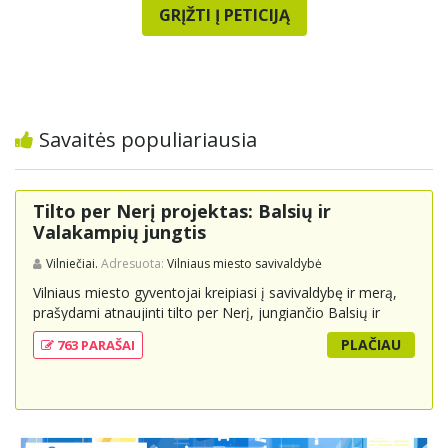
GRĮŽTI Į PETICIJĄ
Savaitės populiariausia
Tilto per Nerį projektas: Balsių ir
Valakampių jungtis
Vilniečiai.
Adresuota:
Vilniaus miesto savivaldybė
Vilniaus miesto gyventojai kreipiasi į savivaldybę ir merą,
prašydami atnaujinti tilto per Nerį, jungiančio Balsių ir
Valakampių kryptis, projektą ir įtraukti jį į miesto
PLAČIAU
763 PARAŠAI
strateginius susisiekimo planus. Šis tiltas ne tik padėtų
sumažinti eismo spūstis ir sutrumpintų keliones, bet ir
skatintų tvarią miesto plėtrą bei darnų judumą,
suteikdamas daugiau susisiekimo galimybių tiek
automobiliams, tiek viešajam transportui, pėstiesiems ir