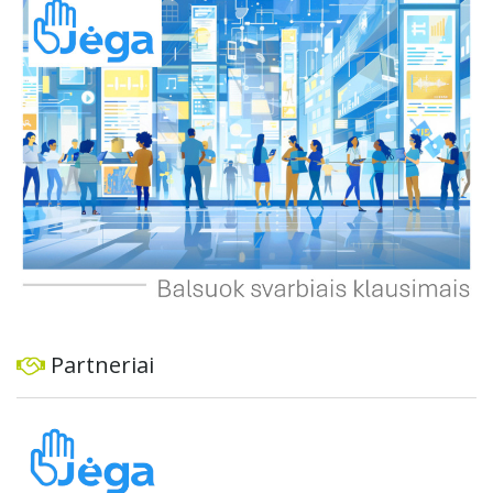
dviratininkams. Gyventojai ragina atlikti techninę,
ekonominę ir transporto analizę, organizuoti viešas
konsultacijas ir integruoti projektą į ilgalaikius miesto
planus, siekiant užtikrinti transporto sistemos patikimumą
ir prisitaikymą prie sparčiai augančio miesto poreikių.
Partneriai