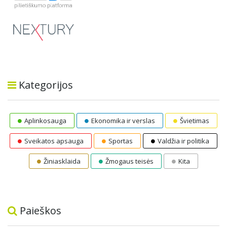
Kategorijos
Aplinkosauga
Ekonomika ir verslas
Švietimas
Sveikatos apsauga
Sportas
Valdžia ir politika
Žiniasklaida
Žmogaus teisės
Kita
Paieškos