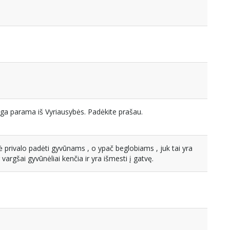
ga parama iš Vyriausybės. Padėkite prašau.
 privalo padėti gyvūnams , o ypač beglobiams , juk tai yra
vargšai gyvūnėliai kenčia ir yra išmesti į gatvę.