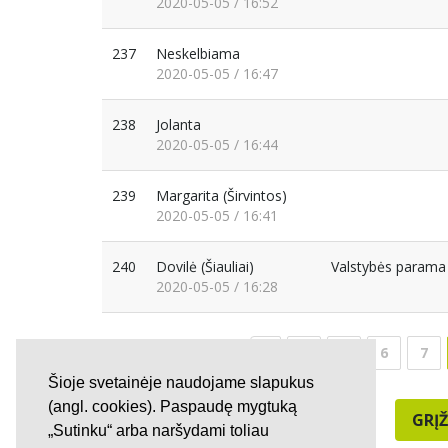
2020-05-05 / 16:52
237
Neskelbiama
2020-05-05 / 16:47
238
Jolanta
2020-05-05 / 16:44
239
Margarita
(Širvintos)
2020-05-05 / 16:41
240
Dovilė
(Šiauliai)
Valstybės parama 
2020-05-05 / 16:28
4
5
6
7
Šioje svetainėje naudojame slapukus
(angl. cookies). Paspaudę mygtuką
GRĮŽ
„Sutinku“ arba naršydami toliau