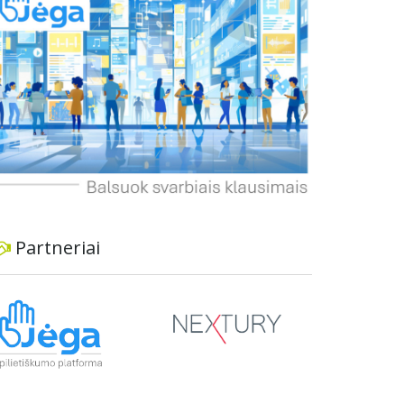
informavimą apie priimtus sprendimus ir
planuojamus veiksmus.
Partneriai