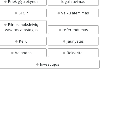
Prieš gėju eitynes
legalizavimas
STOP
vaiku atemimas
Pilnos moksleivių
vasaros atostogos
referendumas
Keliu
jaunystės
Valandos
Rekvizitai
Investicijos