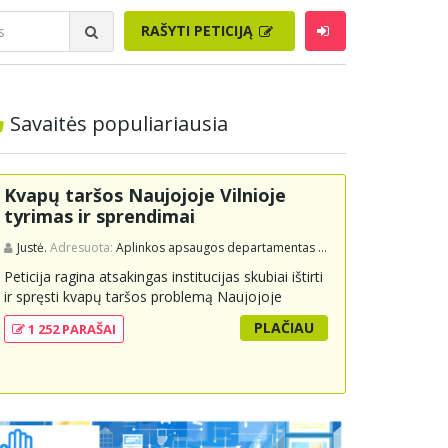
RAŠYTI PETICIJĄ
Savaitės populiariausia
Kvapų taršos Naujojoje Vilnioje
tyrimas ir sprendimai
Justė.
Adresuota:
Aplinkos apsaugos departamentas prie Aplinkos ministerijos
Peticija ragina atsakingas institucijas skubiai ištirti
ir spręsti kvapų taršos problemą Naujojoje
Vilnioje, kuri kyla dėl buitinių atliekų sąvartyno
PLAČIAU
1 252 PARAŠAI
Pramonės g. 141. Gyventojai skundžiasi nuolatiniu
stipriu atliekų kvapu, kuris neigiamai veikia jų
gyvenimo kokybę. Peticijoje prašoma atlikti
išsamius tyrimus, įdiegti nuolatinius kontrolės
mechanizmus ir imtis veiksmingų priemonių
problemai spręsti, taip pat užtikrinti visuomenės