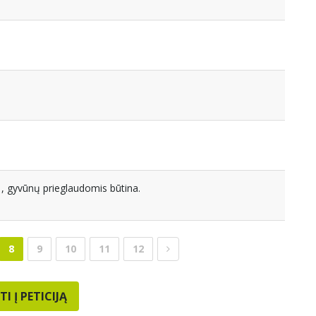
, gyvūnų prieglaudomis būtina.
8
9
10
11
12
TI Į PETICIJĄ