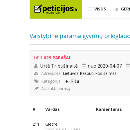
VISOS
GERI
Valstybinė parama gyvūnų priegla
1 629 PARAŠAI
Urtė Tribušinaitė
nuo 2020-04-07
Adresuota:
Lietuvos Respublikos seimas
Kita
Kategorija:
Atšaukti parašą
#
Vardas
Komentaras
211
Giedre
2020-05-05 / 17:56