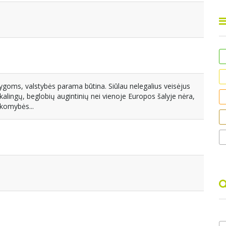
ygoms, valstybės parama būtina. Siūlau nelegalius veisėjus
eikalingų, beglobių augintinių nei vienoje Europos šalyje nėra,
akomybės...