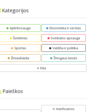
Kategorijos
Aplinkosauga
Ekonomika ir verslas
Švietimas
Sveikatos apsauga
Sportas
Valdžia ir politika
Žiniasklaida
Žmogaus teisės
Kita
Paieškos
marihuanos