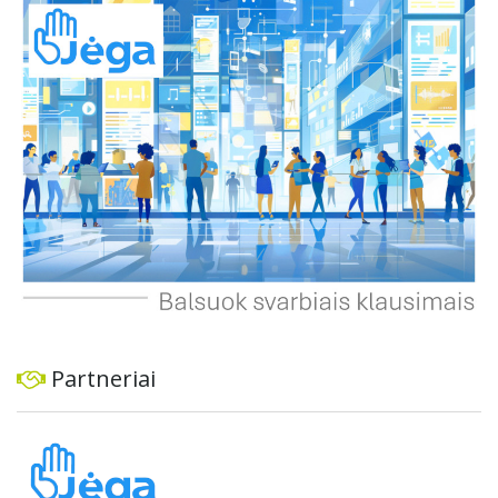
dviratininkams. Gyventojai ragina atlikti techninę,
ekonominę ir transporto analizę, organizuoti viešas
konsultacijas ir integruoti projektą į ilgalaikius miesto
planus, siekiant užtikrinti transporto sistemos patikimumą
ir prisitaikymą prie sparčiai augančio miesto poreikių.
Partneriai