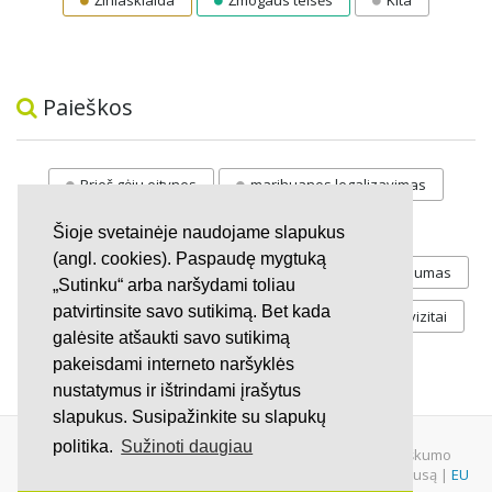
Žiniasklaida
Žmogaus teisės
Kita
Paieškos
Prieš gėju eitynes
marihuanos legalizavimas
STOP
vaiku atemimas
Šioje svetainėje naudojame slapukus
(angl. cookies). Paspaudę mygtuką
Pilnos moksleivių vasaros atostogos
referendumas
„Sutinku“ arba naršydami toliau
patvirtinsite savo sutikimą. Bet kada
Keliu
jaunystės
Valandos
Rekvizitai
galėsite atšaukti savo sutikimą
Investicijos
pakeisdami interneto naršyklės
nustatymus ir ištrindami įrašytus
slapukus. Susipažinkite su slapukų
politika.
Sužinoti daugiau
© 2007 - 2026 Ne pelno siekianti organizacija VŠĮ "Pilietiškumo
platformos" į.k. 305719586. Įstaiga turi paramos gavėjo statusą |
EU