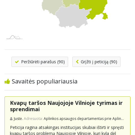
Peržiūrėti parašus (90)
Grįžti į peticiją (90)
Savaitės populiariausia
Kvapų taršos Naujojoje Vilnioje tyrimas ir
sprendimai
Justė.
Adresuota:
Aplinkos apsaugos departamentas prie Aplinkos ministerijos
Peticija ragina atsakingas institucijas skubiai ištirti ir spręsti
kvapų taršos problemą Naujojoje Vilnioje, kuri kyla dėl