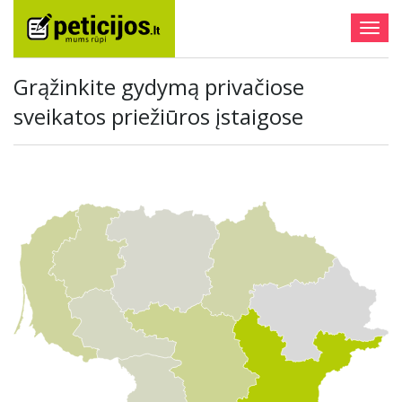
Togg
navig
Grąžinkite gydymą privačiose
sveikatos priežiūros įstaigose