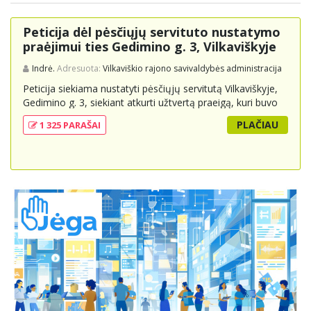
Peticija dėl pėsčiųjų servituto nustatymo
praėjimui ties Gedimino g. 3, Vilkaviškyje
Indrė.
Adresuota:
Vilkaviškio rajono savivaldybės administracija
Peticija siekiama nustatyti pėsčiųjų servitutą Vilkaviškyje,
Gedimino g. 3, siekiant atkurti užtvertą praeigą, kuri buvo
svarbi miesto gyventojams ir svečiams kaip kasdienė
PLAČIAU
1 325 PARAŠAI
jungtis tarp automobilių stovėjimo vietų, miesto centro ir
kitų svarbių objektų. Gyventojai prašo atsakingų institucijų
įvertinti šios praeigos reikšmę bendruomenei ir ieškoti
teisinių sprendimų, kurie leistų ją išlaikyti viešajam
naudojimui, atsižvelgiant į viešąjį interesą ir
bendruomenės poreikius.