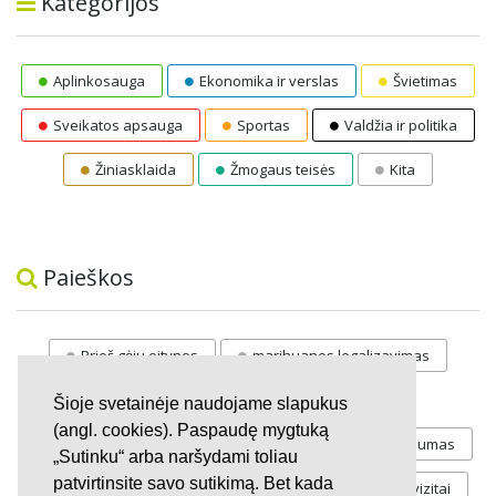
Kategorijos
Aplinkosauga
Ekonomika ir verslas
Švietimas
Sveikatos apsauga
Sportas
Valdžia ir politika
Žiniasklaida
Žmogaus teisės
Kita
Paieškos
Prieš gėju eitynes
marihuanos legalizavimas
STOP
vaiku atemimas
Šioje svetainėje naudojame slapukus
(angl. cookies). Paspaudę mygtuką
Pilnos moksleivių vasaros atostogos
referendumas
„Sutinku“ arba naršydami toliau
patvirtinsite savo sutikimą. Bet kada
Keliu
jaunystės
Valandos
Rekvizitai