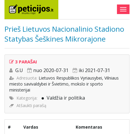
Togg
navig
Prieš Lietuvos Nacionalinio Stadiono
Statybas Šeškines Mikrorajone
3 PARAŠAI
G.U
nuo 2020-07-31
iki 2021-07-31
Adresuota:
Lietuvos Respublikos Vyriausybei, Vilniaus
miesto savivaldybei ir Švietimo, mokslo ir sporto
ministerijai
Valdžia ir politika
Kategorija:
Atšaukti parašą
#
Vardas
Komentaras