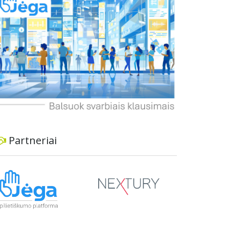
dviratininkams. Gyventojai ragina atlikti techninę,
ekonominę ir transporto analizę, organizuoti
viešas konsultacijas ir integruoti projektą į
ilgalaikius miesto planus, siekiant užtikrinti
transporto sistemos patikimumą ir prisitaikymą
prie sparčiai augančio miesto poreikių.
Partneriai