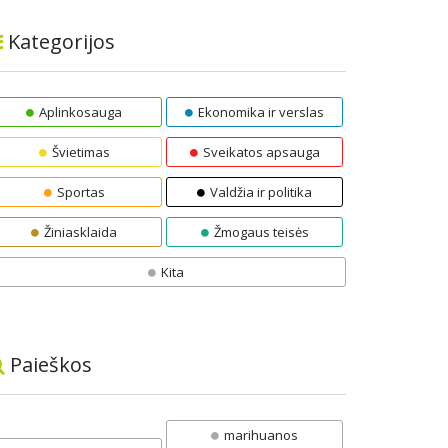
Kategorijos
Aplinkosauga
Ekonomika ir verslas
Švietimas
Sveikatos apsauga
Sportas
Valdžia ir politika
Žiniasklaida
Žmogaus teisės
Kita
Paieškos
marihuanos