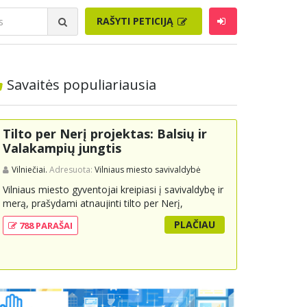
RAŠYTI PETICIJĄ
Savaitės populiariausia
Tilto per Nerį projektas: Balsių ir
Valakampių jungtis
Vilniečiai.
Adresuota:
Vilniaus miesto savivaldybė
Vilniaus miesto gyventojai kreipiasi į savivaldybę ir
merą, prašydami atnaujinti tilto per Nerį,
jungiančio Balsių ir Valakampių kryptis, projektą ir
PLAČIAU
788 PARAŠAI
įtraukti jį į miesto strateginius susisiekimo planus.
Šis tiltas ne tik padėtų sumažinti eismo spūstis ir
sutrumpintų keliones, bet ir skatintų tvarią miesto
plėtrą bei darnų judumą, suteikdamas daugiau
susisiekimo galimybių tiek automobiliams, tiek
viešajam transportui, pėstiesiems ir