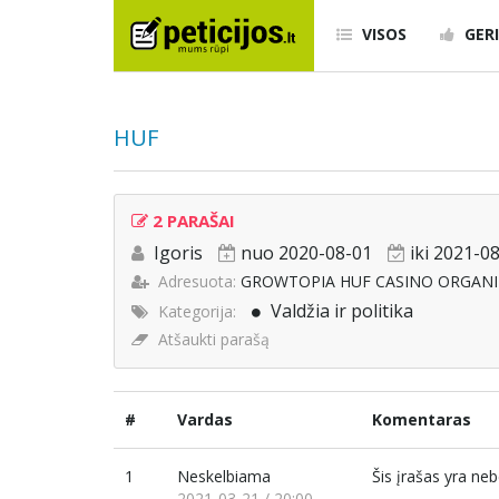
VISOS
GERI
HUF
2 PARAŠAI
Igoris
nuo 2020-08-01
iki 2021-0
Adresuota:
GROWTOPIA HUF CASINO ORGANI
Valdžia ir politika
Kategorija:
Atšaukti parašą
#
Vardas
Komentaras
1
Neskelbiama
Šis įrašas yra n
2021-03-21 / 20:00