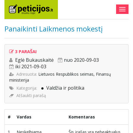
Togg
navig
Panaikinti Laikmenos mokestį
3 PARAŠAI
Eglė Bukauskaitė
nuo 2020-09-03
iki 2021-09-03
Adresuota:
Lietuvos Respublikos seimas, Finansų
ministerija
Valdžia ir politika
Kategorija:
Atšaukti parašą
#
Vardas
Komentaras
1
Neskelbiama
Šis įrašas yra nebeaktualus,