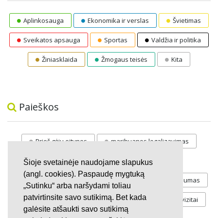
Aplinkosauga
Ekonomika ir verslas
Švietimas
Sveikatos apsauga
Sportas
Valdžia ir politika
Žiniasklaida
Žmogaus teisės
Kita
Paieškos
Prieš gėju eitynes
marihuanos legalizavimas
STOP
vaiku atemimas
Šioje svetainėje naudojame slapukus
(angl. cookies). Paspaudę mygtuką
Pilnos moksleivių vasaros atostogos
referendumas
„Sutinku“ arba naršydami toliau
patvirtinsite savo sutikimą. Bet kada
Keliu
jaunystės
Valandos
Rekvizitai
galėsite atšaukti savo sutikimą