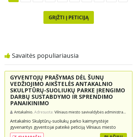
GRĮŽTI Į PETICIJĄ
Savaitės populiariausia
GYVENTOJŲ PRAŠYMAS DĖL ŠUNŲ
VEDŽIOJIMO AIKŠTELĖS ANTAKALNIO
SKULPTŪRŲ-SUOLIUKŲ PARKE ĮRENGIMO
DARBŲ SUSTABDYMO IR SPRENDIMO
PANAIKINIMO
Antakalnio.
Adresuota:
Vilniaus miesto savivaldybės administracijai, Vilniaus miesto merui
Antakalnio Skulptūrų-suoliukų parko kaimynystėje
gyvenantys gyventojai pateikė peticiją Vilniaus miesto
savivaldybei, prašydami sustabdyti ir panaikinti sprendimą
PLAČIAU