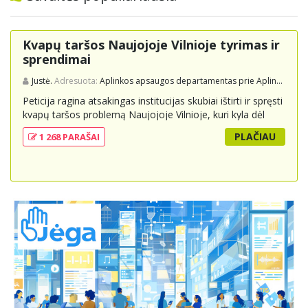
Kvapų taršos Naujojoje Vilnioje tyrimas ir
sprendimai
Justė.
Adresuota:
Aplinkos apsaugos departamentas prie Aplinkos ministerijos
Peticija ragina atsakingas institucijas skubiai ištirti ir spręsti
kvapų taršos problemą Naujojoje Vilnioje, kuri kyla dėl
buitinių atliekų sąvartyno Pramonės g. 141. Gyventojai
PLAČIAU
1 268 PARAŠAI
skundžiasi nuolatiniu stipriu atliekų kvapu, kuris neigiamai
veikia jų gyvenimo kokybę. Peticijoje prašoma atlikti
išsamius tyrimus, įdiegti nuolatinius kontrolės
mechanizmus ir imtis veiksmingų priemonių problemai
spręsti, taip pat užtikrinti visuomenės informavimą apie
priimtus sprendimus ir planuojamus veiksmus.