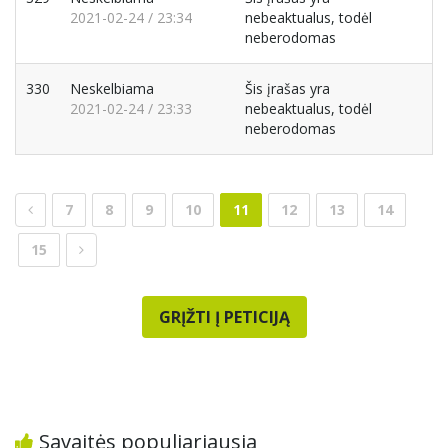
2021-02-24 / 23:34
nebeaktualus, todėl
neberodomas
330
Neskelbiama
Šis įrašas yra
2021-02-24 / 23:33
nebeaktualus, todėl
neberodomas
7
8
9
10
11
12
13
14
15
GRĮŽTI Į PETICIJĄ
Savaitės populiariausia