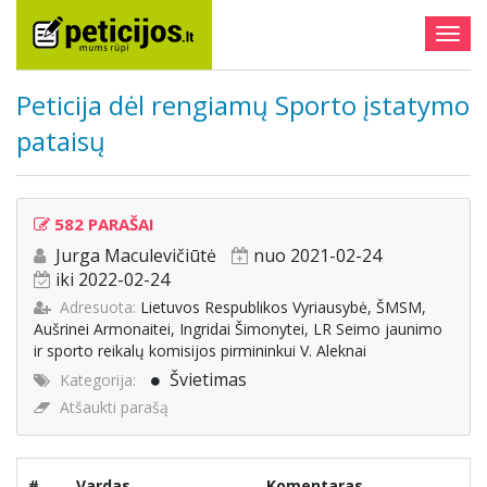
Togg
navig
Peticija dėl rengiamų Sporto įstatymo
pataisų
582 PARAŠAI
Jurga Maculevičiūtė
nuo 2021-02-24
iki 2022-02-24
Adresuota:
Lietuvos Respublikos Vyriausybė, ŠMSM,
Aušrinei Armonaitei, Ingridai Šimonytei, LR Seimo jaunimo
ir sporto reikalų komisijos pirmininkui V. Aleknai
Švietimas
Kategorija:
Atšaukti parašą
#
Vardas
Komentaras