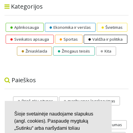
Kategorijos
Aplinkosauga
Ekonomika ir verslas
Švietimas
Sveikatos apsauga
Sportas
Valdžia ir politika
Žiniasklaida
Žmogaus teisės
Kita
Paieškos
Prieš gėju eitynes
marihuanos legalizavimas
STOP
vaiku atemimas
Šioje svetainėje naudojame slapukus
(angl. cookies). Paspaudę mygtuką
Pilnos moksleivių vasaros atostogos
referendumas
„Sutinku“ arba naršydami toliau