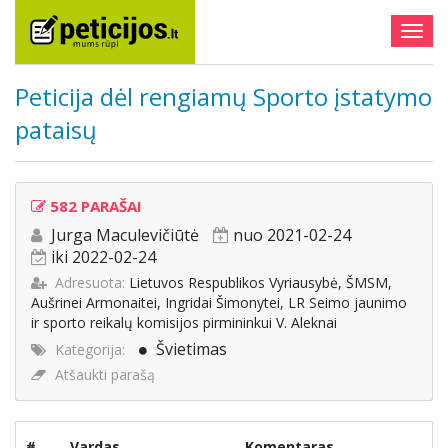
Togg
navig
Peticija dėl rengiamų Sporto įstatymo
pataisų
582 PARAŠAI
Jurga Maculevičiūtė
nuo 2021-02-24
iki 2022-02-24
Adresuota:
Lietuvos Respublikos Vyriausybė, ŠMSM,
Aušrinei Armonaitei, Ingridai Šimonytei, LR Seimo jaunimo
ir sporto reikalų komisijos pirmininkui V. Aleknai
Švietimas
Kategorija:
Atšaukti parašą
#
Vardas
Komentaras