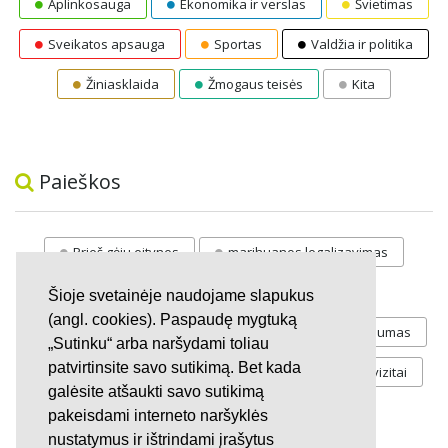
Aplinkosauga
Ekonomika ir verslas
Švietimas
Sveikatos apsauga
Sportas
Valdžia ir politika
Žiniasklaida
Žmogaus teisės
Kita
Paieškos
Prieš gėju eitynes
marihuanos legalizavimas
STOP
vaiku atemimas
Šioje svetainėje naudojame slapukus
(angl. cookies). Paspaudę mygtuką
Pilnos moksleivių vasaros atostogos
referendumas
„Sutinku“ arba naršydami toliau
patvirtinsite savo sutikimą. Bet kada
Keliu
jaunystės
Valandos
Rekvizitai
galėsite atšaukti savo sutikimą
Investicijos
pakeisdami interneto naršyklės
nustatymus ir ištrindami įrašytus