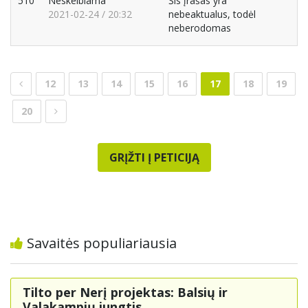
510
Neskelbiama
Šis įrašas yra
2021-02-24 / 20:32
nebeaktualus, todėl
neberodomas
12
13
14
15
16
17
18
19
20
GRĮŽTI Į PETICIJĄ
Savaitės populiariausia
Tilto per Nerį projektas: Balsių ir
Valakampių jungtis