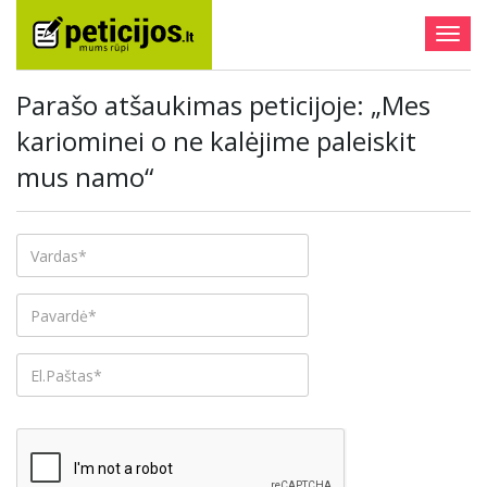
Togg
navig
Parašo atšaukimas peticijoje: „Mes
kariominei o ne kalėjime paleiskit
mus namo“