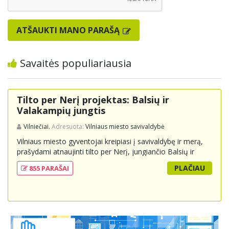
ATŠAUKTI MANO PARAŠĄ
Savaitės populiariausia
Tilto per Nerį projektas: Balsių ir
Valakampių jungtis
Vilniečiai.
Adresuota:
Vilniaus miesto savivaldybė
Vilniaus miesto gyventojai kreipiasi į savivaldybę ir merą,
prašydami atnaujinti tilto per Nerį, jungiančio Balsių ir
Valakampių kryptis, projektą ir įtraukti jį į miesto
PLAČIAU
855 PARAŠAI
strateginius susisiekimo planus. Šis tiltas ne tik padėtų
sumažinti eismo spūstis ir sutrumpintų keliones, bet ir
skatintų tvarią miesto plėtrą bei darnų judumą,
suteikdamas daugiau susisiekimo galimybių tiek
automobiliams, tiek viešajam transportui, pėstiesiems ir
dviratininkams. Gyventojai ragina atlikti techninę,