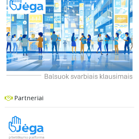
ekonominę ir transporto analizę, organizuoti viešas
konsultacijas ir integruoti projektą į ilgalaikius miesto
planus, siekiant užtikrinti transporto sistemos patikimumą
ir prisitaikymą prie sparčiai augančio miesto poreikių.
Partneriai