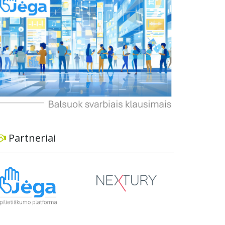
dviratininkams. Gyventojai ragina atlikti techninę,
ekonominę ir transporto analizę, organizuoti
viešas konsultacijas ir integruoti projektą į
ilgalaikius miesto planus, siekiant užtikrinti
transporto sistemos patikimumą ir prisitaikymą
prie sparčiai augančio miesto poreikių.
Partneriai