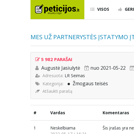
VISOS
GERI
MES UŽ PARTNERYSTĖS ĮSTATYMO Į
5 982 PARAŠAI
Augustė Jasiulytė
nuo 2021-05-22
Adresuota:
LR Seimas
Žmogaus teisės
Kategorija:
Atšaukti parašą
#
Vardas
Komentaras
1
Neskelbiama
Šis įrašas yra 
2022-05-17 / 16:21