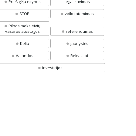
Prieš gėju eitynes
legalizavimas
STOP
vaiku atemimas
Pilnos moksleivių
vasaros atostogos
referendumas
Keliu
jaunystės
Valandos
Rekvizitai
Investicijos