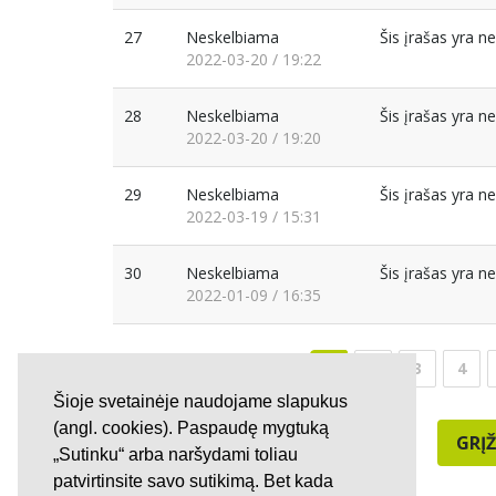
27
Neskelbiama
Šis įrašas yra 
2022-03-20 / 19:22
28
Neskelbiama
Šis įrašas yra 
2022-03-20 / 19:20
29
Neskelbiama
Šis įrašas yra 
2022-03-19 / 15:31
30
Neskelbiama
Šis įrašas yra 
2022-01-09 / 16:35
1
2
3
4
Šioje svetainėje naudojame slapukus
(angl. cookies). Paspaudę mygtuką
GRĮŽ
„Sutinku“ arba naršydami toliau
patvirtinsite savo sutikimą. Bet kada