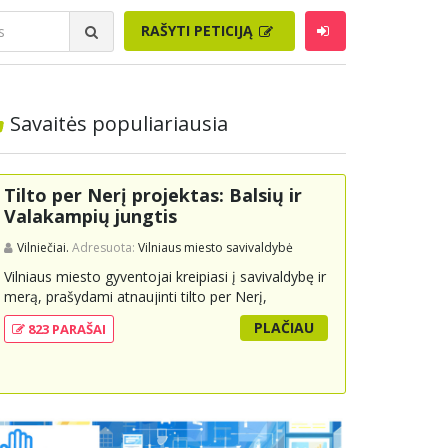
RAŠYTI PETICIJĄ
Savaitės populiariausia
Tilto per Nerį projektas: Balsių ir
Valakampių jungtis
Vilniečiai.
Adresuota:
Vilniaus miesto savivaldybė
Vilniaus miesto gyventojai kreipiasi į savivaldybę ir
merą, prašydami atnaujinti tilto per Nerį,
jungiančio Balsių ir Valakampių kryptis, projektą ir
PLAČIAU
823 PARAŠAI
įtraukti jį į miesto strateginius susisiekimo planus.
Šis tiltas ne tik padėtų sumažinti eismo spūstis ir
sutrumpintų keliones, bet ir skatintų tvarią miesto
plėtrą bei darnų judumą, suteikdamas daugiau
susisiekimo galimybių tiek automobiliams, tiek
viešajam transportui, pėstiesiems ir