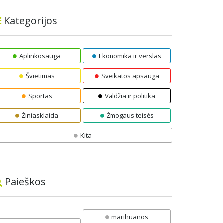
Kategorijos
Aplinkosauga
Ekonomika ir verslas
Švietimas
Sveikatos apsauga
Sportas
Valdžia ir politika
Žiniasklaida
Žmogaus teisės
Kita
Paieškos
marihuanos