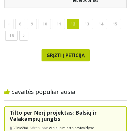
neberodomas
8
9
10
11
12
13
14
15
16
GRĮŽTI Į PETICIJĄ
Savaitės populiariausia
Tilto per Nerį projektas: Balsių ir
Valakampių jungtis
Vilniečiai.
Adresuota:
Vilniaus miesto savivaldybė