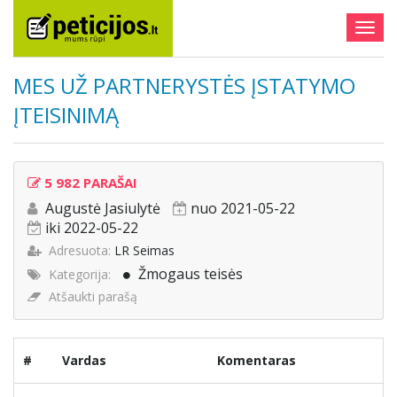
Togg
navig
MES UŽ PARTNERYSTĖS ĮSTATYMO
ĮTEISINIMĄ
5 982 PARAŠAI
Augustė Jasiulytė
nuo 2021-05-22
iki 2022-05-22
Adresuota:
LR Seimas
Žmogaus teisės
Kategorija:
Atšaukti parašą
#
Vardas
Komentaras