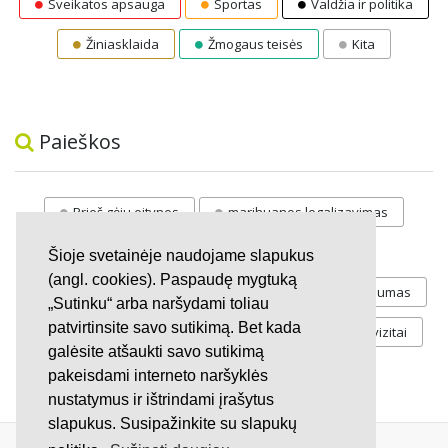
Sveikatos apsauga
Sportas
Valdžia ir politika
Žiniasklaida
Žmogaus teisės
Kita
Paieškos
Prieš gėju eitynes
marihuanos legalizavimas
STOP
vaiku atemimas
Šioje svetainėje naudojame slapukus
(angl. cookies). Paspaudę mygtuką
Pilnos moksleivių vasaros atostogos
referendumas
„Sutinku“ arba naršydami toliau
patvirtinsite savo sutikimą. Bet kada
Keliu
jaunystės
Valandos
Rekvizitai
galėsite atšaukti savo sutikimą
Investicijos
pakeisdami interneto naršyklės
nustatymus ir ištrindami įrašytus
slapukus. Susipažinkite su slapukų