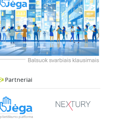
informavimą apie priimtus sprendimus ir
planuojamus veiksmus.
Partneriai