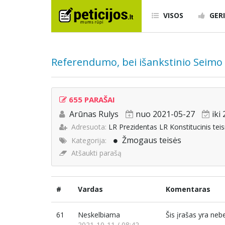
VISOS
GERI
Referendumo, bei išankstinio Seimo
655 PARAŠAI
Arūnas Rulys
nuo 2021-05-27
iki
Adresuota:
LR Prezidentas LR Konstitucinis tei
Žmogaus teisės
Kategorija:
Atšaukti parašą
#
Vardas
Komentaras
61
Neskelbiama
Šis įrašas yra ne
2021-10-11 / 08:42