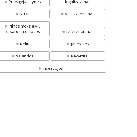
Prieš gėju eitynes
legalizavimas
STOP
vaiku atemimas
Pilnos moksleivių
vasaros atostogos
referendumas
Keliu
jaunystės
Valandos
Rekvizitai
Investicijos