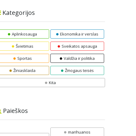
Kategorijos
Aplinkosauga
Ekonomika ir verslas
Švietimas
Sveikatos apsauga
Sportas
Valdžia ir politika
Žiniasklaida
Žmogaus teisės
Kita
Paieškos
marihuanos