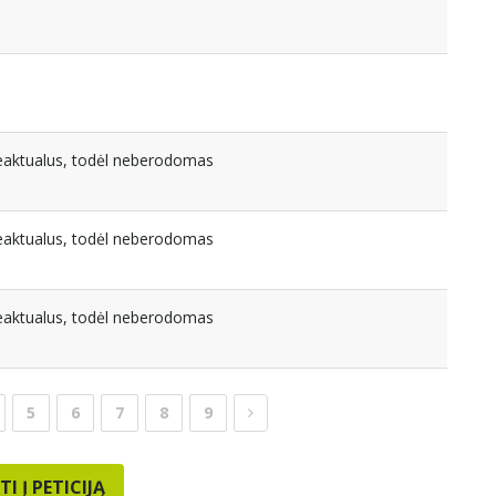
beaktualus, todėl neberodomas
beaktualus, todėl neberodomas
beaktualus, todėl neberodomas
5
6
7
8
9
TI Į PETICIJĄ