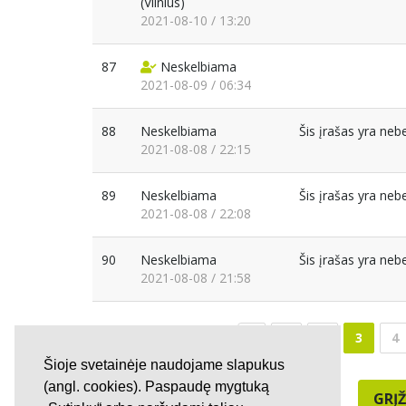
(Vilnius)
2021-08-10 / 13:20
87
Neskelbiama
2021-08-09 / 06:34
88
Neskelbiama
Šis įrašas yra ne
2021-08-08 / 22:15
89
Neskelbiama
Šis įrašas yra ne
2021-08-08 / 22:08
90
Neskelbiama
Šis įrašas yra ne
2021-08-08 / 21:58
1
2
3
4
Šioje svetainėje naudojame slapukus
(angl. cookies). Paspaudę mygtuką
GRĮŽ