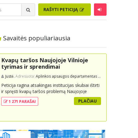
RAŠYTI PETICIJĄ
Savaitės populiariausia
Kvapų taršos Naujojoje Vilnioje
tyrimas ir sprendimai
Justė.
Adresuota:
Aplinkos apsaugos departamentas prie Aplinkos ministerijos
Peticija ragina atsakingas institucijas skubiai ištirti
ir spręsti kvapų taršos problemą Naujojoje
Vilnioje, kuri kyla dėl buitinių atliekų sąvartyno
PLAČIAU
1 271 PARAŠAI
Pramonės g. 141. Gyventojai skundžiasi nuolatiniu
stipriu atliekų kvapu, kuris neigiamai veikia jų
gyvenimo kokybę. Peticijoje prašoma atlikti
išsamius tyrimus, įdiegti nuolatinius kontrolės
mechanizmus ir imtis veiksmingų priemonių
problemai spręsti, taip pat užtikrinti visuomenės