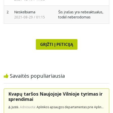
2
Neskelbiama
Šis įrašas yra nebeaktualus,
2021-08-29 / 01:15
todėl neberodomas
GRĮŽTI Į PETICIJĄ
Savaitės populiariausia
Kvapų taršos Naujojoje Vilnioje tyrimas ir
sprendimai
Justė.
Adresuota:
Aplinkos apsaugos departamentas prie Aplinkos ministerijos