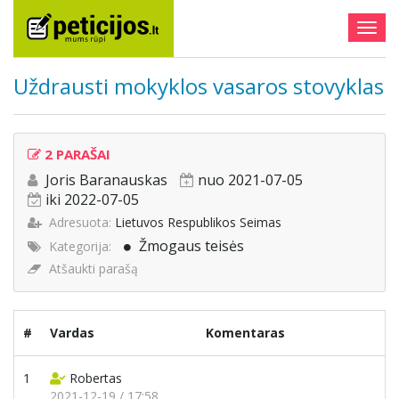
Togg
navig
Uždrausti mokyklos vasaros stovyklas
2 PARAŠAI
Joris Baranauskas
nuo 2021-07-05
iki 2022-07-05
Adresuota:
Lietuvos Respublikos Seimas
Žmogaus teisės
Kategorija:
Atšaukti parašą
#
Vardas
Komentaras
1
Robertas
2021-12-19 / 17:58