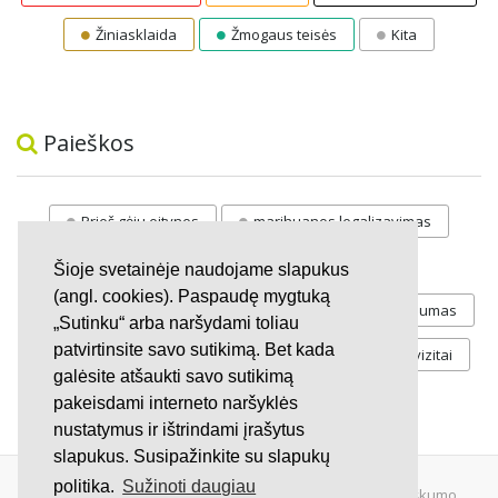
Žiniasklaida
Žmogaus teisės
Kita
Paieškos
Prieš gėju eitynes
marihuanos legalizavimas
STOP
vaiku atemimas
Šioje svetainėje naudojame slapukus
(angl. cookies). Paspaudę mygtuką
Pilnos moksleivių vasaros atostogos
referendumas
„Sutinku“ arba naršydami toliau
patvirtinsite savo sutikimą. Bet kada
Keliu
jaunystės
Valandos
Rekvizitai
galėsite atšaukti savo sutikimą
Investicijos
pakeisdami interneto naršyklės
nustatymus ir ištrindami įrašytus
slapukus. Susipažinkite su slapukų
politika.
Sužinoti daugiau
© 2007 - 2026 Ne pelno siekianti organizacija VŠĮ "Pilietiškumo