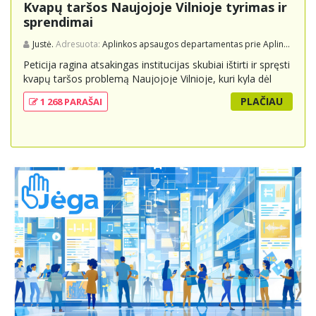
Kvapų taršos Naujojoje Vilnioje tyrimas ir
sprendimai
Justė.
Adresuota:
Aplinkos apsaugos departamentas prie Aplinkos ministerijos
Peticija ragina atsakingas institucijas skubiai ištirti ir spręsti
kvapų taršos problemą Naujojoje Vilnioje, kuri kyla dėl
buitinių atliekų sąvartyno Pramonės g. 141. Gyventojai
PLAČIAU
1 268 PARAŠAI
skundžiasi nuolatiniu stipriu atliekų kvapu, kuris neigiamai
veikia jų gyvenimo kokybę. Peticijoje prašoma atlikti
išsamius tyrimus, įdiegti nuolatinius kontrolės
mechanizmus ir imtis veiksmingų priemonių problemai
spręsti, taip pat užtikrinti visuomenės informavimą apie
priimtus sprendimus ir planuojamus veiksmus.