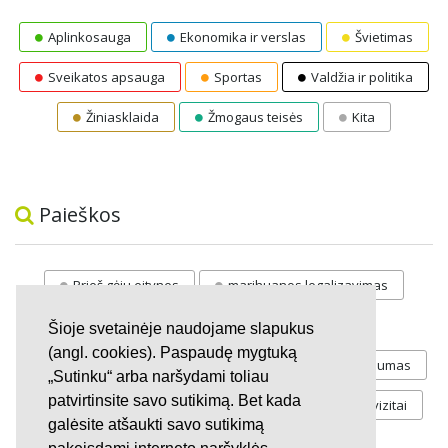
Aplinkosauga
Ekonomika ir verslas
Švietimas
Sveikatos apsauga
Sportas
Valdžia ir politika
Žiniasklaida
Žmogaus teisės
Kita
Paieškos
Prieš gėju eitynes
marihuanos legalizavimas
STOP
vaiku atemimas
Šioje svetainėje naudojame slapukus
(angl. cookies). Paspaudę mygtuką
Pilnos moksleivių vasaros atostogos
referendumas
„Sutinku“ arba naršydami toliau
patvirtinsite savo sutikimą. Bet kada
Keliu
jaunystės
Valandos
Rekvizitai
galėsite atšaukti savo sutikimą
Investicijos