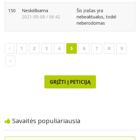
150
Neskelbiama
Šis įrašas yra
2021-09-08 / 06:42
nebeaktualus, todėl
neberodomas
1
2
3
4
5
6
7
8
9
GRĮŽTI Į PETICIJĄ
Savaitės populiariausia