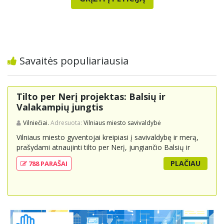
Savaitės populiariausia
Tilto per Nerį projektas: Balsių ir
Valakampių jungtis
Vilniečiai.
Adresuota:
Vilniaus miesto savivaldybė
Vilniaus miesto gyventojai kreipiasi į savivaldybę ir merą,
prašydami atnaujinti tilto per Nerį, jungiančio Balsių ir
Valakampių kryptis, projektą ir įtraukti jį į miesto
PLAČIAU
788 PARAŠAI
strateginius susisiekimo planus. Šis tiltas ne tik padėtų
sumažinti eismo spūstis ir sutrumpintų keliones, bet ir
skatintų tvarią miesto plėtrą bei darnų judumą,
suteikdamas daugiau susisiekimo galimybių tiek
automobiliams, tiek viešajam transportui, pėstiesiems ir
dviratininkams. Gyventojai ragina atlikti techninę,