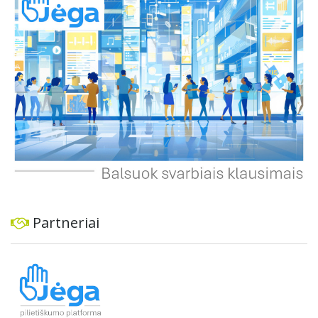
ekonominę ir transporto analizę, organizuoti viešas
konsultacijas ir integruoti projektą į ilgalaikius miesto
planus, siekiant užtikrinti transporto sistemos patikimumą
ir prisitaikymą prie sparčiai augančio miesto poreikių.
Partneriai