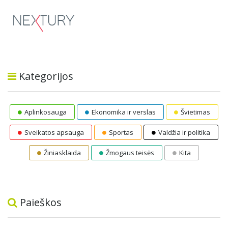
Kategorijos
Aplinkosauga
Ekonomika ir verslas
Švietimas
Sveikatos apsauga
Sportas
Valdžia ir politika
Žiniasklaida
Žmogaus teisės
Kita
Paieškos