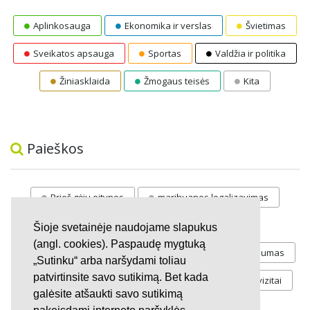
Aplinkosauga
Ekonomika ir verslas
Švietimas
Sveikatos apsauga
Sportas
Valdžia ir politika
Žiniasklaida
Žmogaus teisės
Kita
Paieškos
Prieš gėju eitynes
marihuanos legalizavimas
STOP
vaiku atemimas
Šioje svetainėje naudojame slapukus
(angl. cookies). Paspaudę mygtuką
Pilnos moksleivių vasaros atostogos
referendumas
„Sutinku“ arba naršydami toliau
patvirtinsite savo sutikimą. Bet kada
Keliu
jaunystės
Valandos
Rekvizitai
galėsite atšaukti savo sutikimą
Investicijos