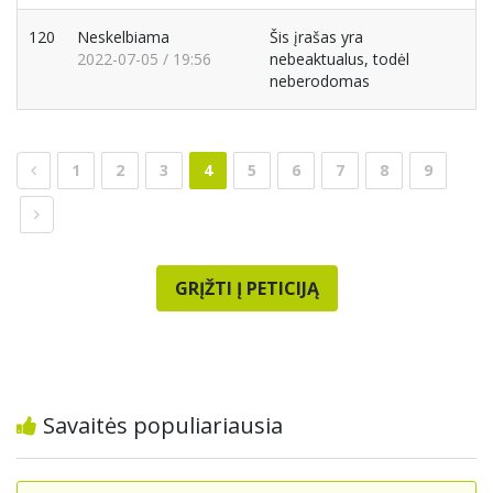
120
Neskelbiama
Šis įrašas yra
2022-07-05 / 19:56
nebeaktualus, todėl
neberodomas
1
2
3
4
5
6
7
8
9
GRĮŽTI Į PETICIJĄ
Savaitės populiariausia