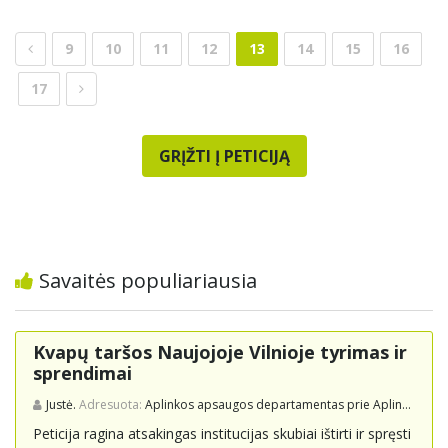
9
10
11
12
13
14
15
16
17
GRĮŽTI Į PETICIJĄ
Savaitės populiariausia
Kvapų taršos Naujojoje Vilnioje tyrimas ir
sprendimai
Justė.
Adresuota:
Aplinkos apsaugos departamentas prie Aplinkos ministerijos
Peticija ragina atsakingas institucijas skubiai ištirti ir spręsti