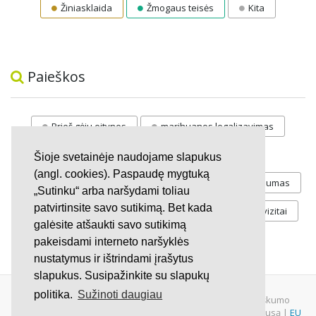
Žiniasklaida
Žmogaus teisės
Kita
Paieškos
Prieš gėju eitynes
marihuanos legalizavimas
STOP
vaiku atemimas
Šioje svetainėje naudojame slapukus
(angl. cookies). Paspaudę mygtuką
Pilnos moksleivių vasaros atostogos
referendumas
„Sutinku“ arba naršydami toliau
patvirtinsite savo sutikimą. Bet kada
Keliu
jaunystės
Valandos
Rekvizitai
galėsite atšaukti savo sutikimą
Investicijos
pakeisdami interneto naršyklės
nustatymus ir ištrindami įrašytus
slapukus. Susipažinkite su slapukų
politika.
Sužinoti daugiau
© 2007 - 2026 Ne pelno siekianti organizacija VŠĮ "Pilietiškumo
platformos" į.k. 305719586. Įstaiga turi paramos gavėjo statusą |
EU