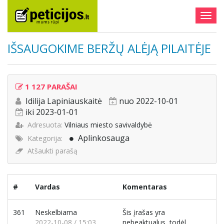
Togg
navig
IŠSAUGOKIME BERŽŲ ALĖJĄ PILAITĖJE
1 127 PARAŠAI
Idilija Lapiniauskaitė
nuo 2022-10-01
iki 2023-01-01
Adresuota:
Vilniaus miesto savivaldybė
Aplinkosauga
Kategorija:
Atšaukti parašą
#
Vardas
Komentaras
361
Neskelbiama
Šis įrašas yra
2022-10-08 / 15:03
nebeaktualus, todėl