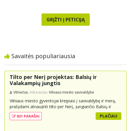
GRĮŽTI Į PETICIJĄ
Savaitės populiariausia
Tilto per Nerį projektas: Balsių ir
Valakampių jungtis
Vilniečiai.
Adresuota:
Vilniaus miesto savivaldybė
Vilniaus miesto gyventojai kreipiasi į savivaldybę ir merą,
prašydami atnaujinti tilto per Nerį, jungiančio Balsių ir
Valakampių kryptis, projektą ir įtraukti jį į miesto
PLAČIAU
831 PARAŠAI
strateginius susisiekimo planus. Šis tiltas ne tik padėtų
sumažinti eismo spūstis ir sutrumpintų keliones, bet ir
skatintų tvarią miesto plėtrą bei darnų judumą,