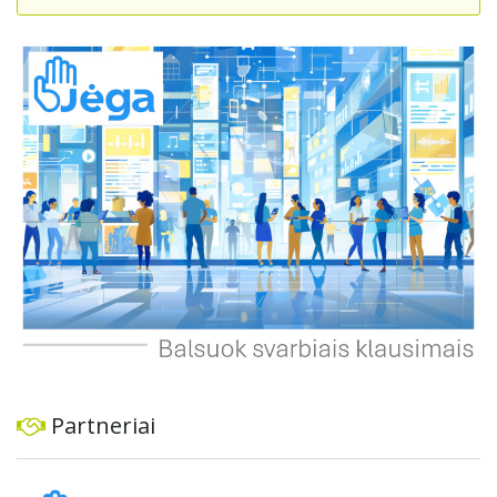
suteikdamas daugiau susisiekimo galimybių tiek
automobiliams, tiek viešajam transportui, pėstiesiems ir
dviratininkams. Gyventojai ragina atlikti techninę,
ekonominę ir transporto analizę, organizuoti viešas
konsultacijas ir integruoti projektą į ilgalaikius miesto
planus, siekiant užtikrinti transporto sistemos patikimumą
ir prisitaikymą prie sparčiai augančio miesto poreikių.
Partneriai