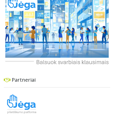
ekonominę ir transporto analizę, organizuoti viešas
konsultacijas ir integruoti projektą į ilgalaikius miesto
planus, siekiant užtikrinti transporto sistemos patikimumą
ir prisitaikymą prie sparčiai augančio miesto poreikių.
Partneriai