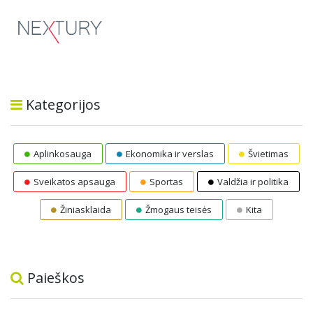
Kategorijos
Aplinkosauga
Ekonomika ir verslas
Švietimas
Sveikatos apsauga
Sportas
Valdžia ir politika
Žiniasklaida
Žmogaus teisės
Kita
Paieškos