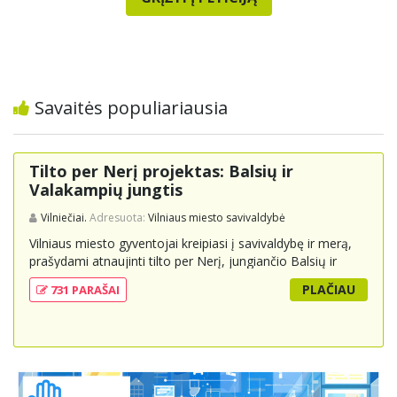
Savaitės populiariausia
Tilto per Nerį projektas: Balsių ir
Valakampių jungtis
Vilniečiai.
Adresuota:
Vilniaus miesto savivaldybė
Vilniaus miesto gyventojai kreipiasi į savivaldybę ir merą,
prašydami atnaujinti tilto per Nerį, jungiančio Balsių ir
Valakampių kryptis, projektą ir įtraukti jį į miesto
PLAČIAU
731 PARAŠAI
strateginius susisiekimo planus. Šis tiltas ne tik padėtų
sumažinti eismo spūstis ir sutrumpintų keliones, bet ir
skatintų tvarią miesto plėtrą bei darnų judumą,
suteikdamas daugiau susisiekimo galimybių tiek
automobiliams, tiek viešajam transportui, pėstiesiems ir
dviratininkams. Gyventojai ragina atlikti techninę,