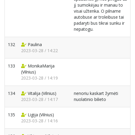
jį sumokėjau ir manau to
visai užtenka. O pilname
autobuse ar troleibuse tai
padaryti bus tikrai sunku ir
nepatogu.
132
Paulina
2023-03-28 / 14:22
133
MonikaMarija
(Vilnius)
2023-03-28 / 14:19
134
Vitalija
(Vilnius)
nenoriu kaskart žymėti
2023-03-28 / 14:17
nuolatinio bilieto
135
Ligija
(Vilnius)
2023-03-28 / 14:16