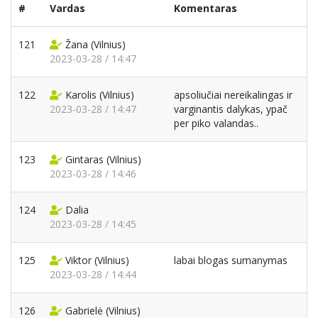
#
Vardas
Komentaras
121
Žana
(Vilnius)
2023-03-28 / 14:47
122
Karolis
(Vilnius)
apsoliučiai nereikalingas ir
2023-03-28 / 14:47
varginantis dalykas, ypač
per piko valandas..
123
Gintaras
(Vilnius)
2023-03-28 / 14:46
124
Dalia
2023-03-28 / 14:45
125
Viktor
(Vilnius)
labai blogas sumanymas
2023-03-28 / 14:44
126
Gabrielė
(Vilnius)