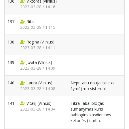
136
Viktoras
(Vilnius)
2023-03-28 / 14:16
137
Rita
2023-03-28 / 14:15
138
Regina
(Vilnius)
2023-03-28 / 14:11
139
Jovita
(Vilnius)
2023-03-28 / 14:09
140
Laura
(Vilnius)
Nepritariu naujai bilieto
2023-03-28 / 14:08
žymėjimo sistemai!
141
Vitalij
(Vilnius)
Tikrai labai blogas
2023-03-28 / 14:04
sumanymas kuris
pablogins kasdieninės
kelionės į darbą.