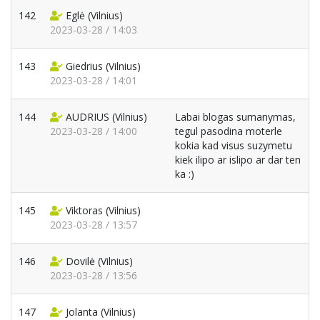
142
Eglė
(Vilnius)
2023-03-28 / 14:03
143
Giedrius
(Vilnius)
2023-03-28 / 14:01
144
AUDRIUS
(Vilnius)
Labai blogas sumanymas,
2023-03-28 / 14:00
tegul pasodina moterle
kokia kad visus suzymetu
kiek ilipo ar islipo ar dar ten
ka :)
145
Viktoras
(Vilnius)
2023-03-28 / 13:57
146
Dovilė
(Vilnius)
2023-03-28 / 13:56
147
Jolanta
(Vilnius)