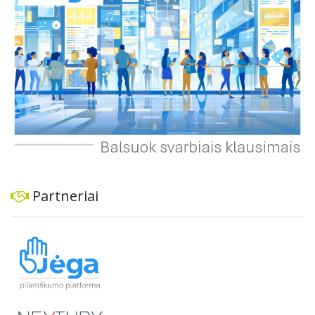
planus, siekiant užtikrinti transporto sistemos patikimumą
ir prisitaikymą prie sparčiai augančio miesto poreikių.
Partneriai