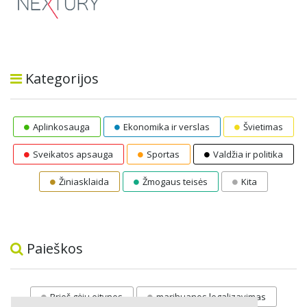
Kategorijos
Aplinkosauga
Ekonomika ir verslas
Švietimas
Sveikatos apsauga
Sportas
Valdžia ir politika
Žiniasklaida
Žmogaus teisės
Kita
Paieškos
Prieš gėju eitynes
marihuanos legalizavimas