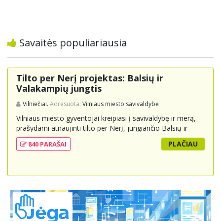
Savaitės populiariausia
Tilto per Nerį projektas: Balsių ir
Valakampių jungtis
Vilniečiai.
Adresuota:
Vilniaus miesto savivaldybė
Vilniaus miesto gyventojai kreipiasi į savivaldybę ir merą,
prašydami atnaujinti tilto per Nerį, jungiančio Balsių ir
Valakampių kryptis, projektą ir įtraukti jį į miesto
PLAČIAU
840 PARAŠAI
strateginius susisiekimo planus. Šis tiltas ne tik padėtų
sumažinti eismo spūstis ir sutrumpintų keliones, bet ir
skatintų tvarią miesto plėtrą bei darnų judumą,
suteikdamas daugiau susisiekimo galimybių tiek
automobiliams, tiek viešajam transportui, pėstiesiems ir
dviratininkams. Gyventojai ragina atlikti techninę,
ekonominę ir transporto analizę, organizuoti viešas
konsultacijas ir integruoti projektą į ilgalaikius miesto