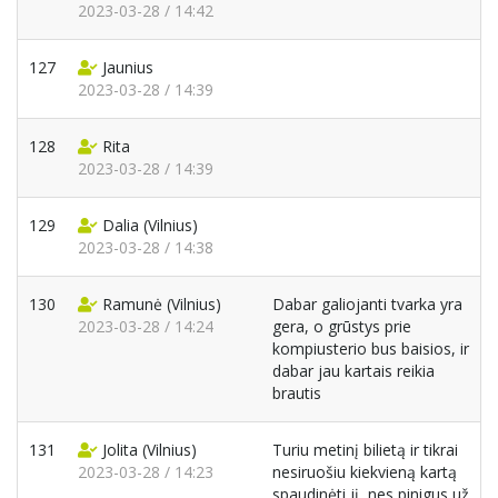
2023-03-28 / 14:42
127
Jaunius
2023-03-28 / 14:39
128
Rita
2023-03-28 / 14:39
129
Dalia
(Vilnius)
2023-03-28 / 14:38
130
Ramunė
(Vilnius)
Dabar galiojanti tvarka yra
2023-03-28 / 14:24
gera, o grūstys prie
kompiusterio bus baisios, ir
dabar jau kartais reikia
brautis
131
Jolita
(Vilnius)
Turiu metinį bilietą ir tikrai
2023-03-28 / 14:23
nesiruošiu kiekvieną kartą
spaudinėti jį, nes pinigus už