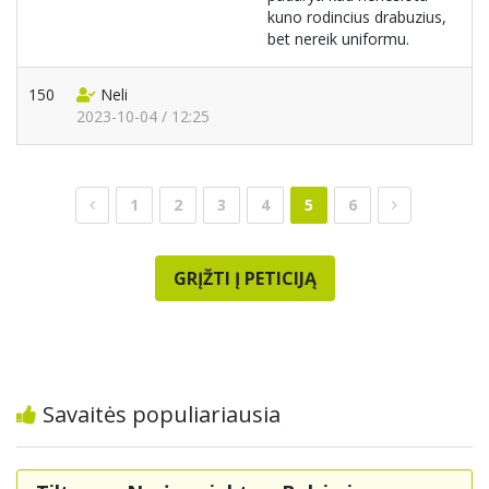
kuno rodincius drabuzius,
bet nereik uniformu.
150
Neli
2023-10-04 / 12:25
1
2
3
4
5
6
GRĮŽTI Į PETICIJĄ
Savaitės populiariausia