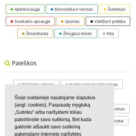
Aplinkosauga
Ekonomika ir verslas
Švietimas
Sveikatos apsauga
Sportas
Valdžia ir politika
Žiniasklaida
Žmogaus teisės
Kita
Paieškos
Prieš gėju eitynes
marihuanos legalizavimas
STOP
vaiku atemimas
Šioje svetainėje naudojame slapukus
(angl. cookies). Paspaudę mygtuką
Pilnos moksleivių vasaros atostogos
referendumas
„Sutinku“ arba naršydami toliau
patvirtinsite savo sutikimą. Bet kada
Keliu
jaunystės
Valandos
Rekvizitai
galėsite atšaukti savo sutikimą
Investicijos
pakeisdami interneto naršyklės