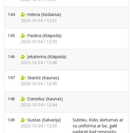
144
milena
(Kėdainiai)
2023-10-04 / 12:51
145
Paulina
(Klaipėda)
2023-10-04 / 12:50
146
Jekaterina
(Klaipėda)
2023-10-04 / 12:46
147
Skaistė
(Kaunas)
2023-10-04 / 12:45
148
Danielius
(Kaunas)
2023-10-04 / 12:44
149
Gustas
(Kalvarija)
Sutinku. Koks skirtumas ar
2023-10-04 / 12:30
su uniforma ar be, galit
padaryti kad nenesiotu