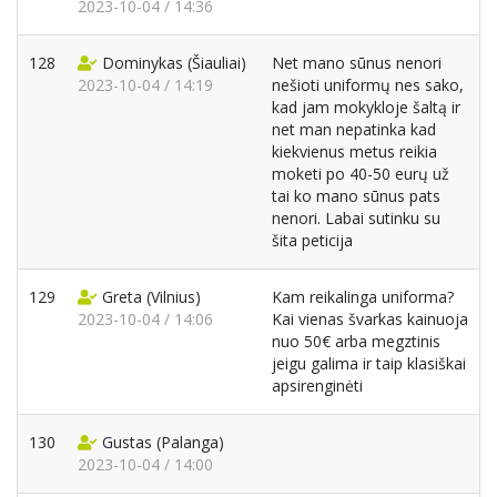
2023-10-04 / 14:36
128
Dominykas
(Šiauliai)
Net mano sūnus nenori
2023-10-04 / 14:19
nešioti uniformų nes sako,
kad jam mokykloje šaltą ir
net man nepatinka kad
kiekvienus metus reikia
moketi po 40-50 eurų už
tai ko mano sūnus pats
nenori. Labai sutinku su
šita peticija
129
Greta
(Vilnius)
Kam reikalinga uniforma?
2023-10-04 / 14:06
Kai vienas švarkas kainuoja
nuo 50€ arba megztinis
jeigu galima ir taip klasiškai
apsirenginėti
130
Gustas
(Palanga)
2023-10-04 / 14:00