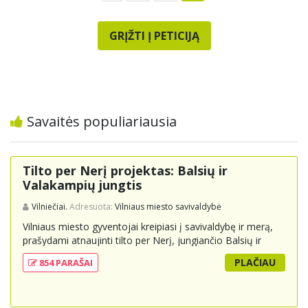
GRĮŽTI Į PETICIJĄ
Savaitės populiariausia
Tilto per Nerį projektas: Balsių ir
Valakampių jungtis
Vilniečiai.
Adresuota:
Vilniaus miesto savivaldybė
Vilniaus miesto gyventojai kreipiasi į savivaldybę ir merą,
prašydami atnaujinti tilto per Nerį, jungiančio Balsių ir
Valakampių kryptis, projektą ir įtraukti jį į miesto
PLAČIAU
854 PARAŠAI
strateginius susisiekimo planus. Šis tiltas ne tik padėtų
sumažinti eismo spūstis ir sutrumpintų keliones, bet ir
skatintų tvarią miesto plėtrą bei darnų judumą,