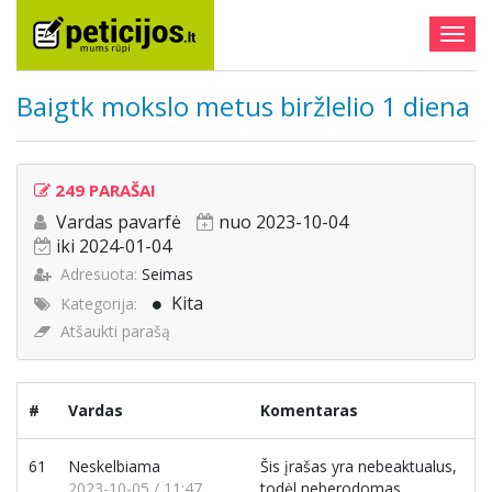
Togg
navig
Baigtk mokslo metus biržlelio 1 diena
249 PARAŠAI
Vardas pavarfė
nuo 2023-10-04
iki 2024-01-04
Adresuota:
Seimas
Kita
Kategorija:
Atšaukti parašą
#
Vardas
Komentaras
61
Neskelbiama
Šis įrašas yra nebeaktualus,
2023-10-05 / 11:47
todėl neberodomas