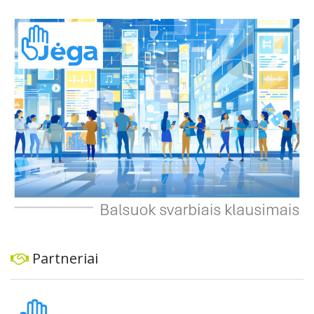
suteikdamas daugiau susisiekimo galimybių tiek
automobiliams, tiek viešajam transportui, pėstiesiems ir
dviratininkams. Gyventojai ragina atlikti techninę,
ekonominę ir transporto analizę, organizuoti viešas
konsultacijas ir integruoti projektą į ilgalaikius miesto
planus, siekiant užtikrinti transporto sistemos patikimumą
ir prisitaikymą prie sparčiai augančio miesto poreikių.
Partneriai