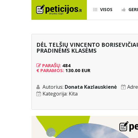
VISOS
GERI
DĖL TELŠIŲ VINCENTO BORISEVIČI
PRADINĖMS KLASĖMS
PARAŠŲ:
484
€
PARAMOS:
130.00 EUR
Autorius:
Donata Kazlauskienė
Adre
Kategorija:
Kita