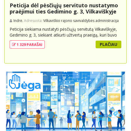
Peticija dėl pėsčiųjų servituto nustatymo
praėjimui ties Gedimino g. 3, Vilkaviškyje
Indrė.
Adresuota:
Vilkaviškio rajono savivaldybės administracija
Peticija siekiama nustatyti pėsčiųjų servitutą Vilkaviškyje,
Gedimino g. 3, siekiant atkurti užtvertą praeigą, kuri buvo
svarbi miesto gyventojams ir svečiams kaip kasdienė
PLAČIAU
1 329 PARAŠAI
jungtis tarp automobilių stovėjimo vietų, miesto centro ir
kitų svarbių objektų. Gyventojai prašo atsakingų institucijų
įvertinti šios praeigos reikšmę bendruomenei ir ieškoti
teisinių sprendimų, kurie leistų ją išlaikyti viešajam
naudojimui, atsižvelgiant į viešąjį interesą ir
bendruomenės poreikius.