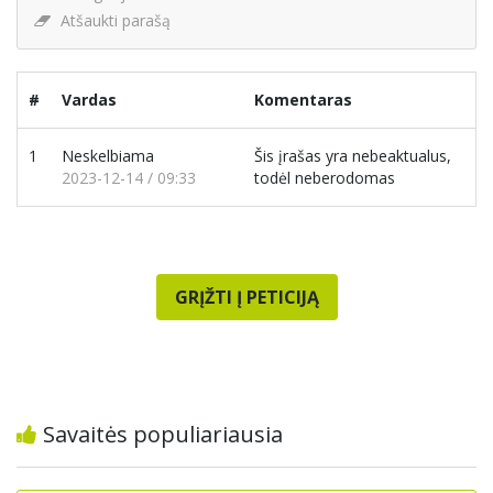
Atšaukti parašą
#
Vardas
Komentaras
1
Neskelbiama
Šis įrašas yra nebeaktualus,
2023-12-14 / 09:33
todėl neberodomas
GRĮŽTI Į PETICIJĄ
Savaitės populiariausia