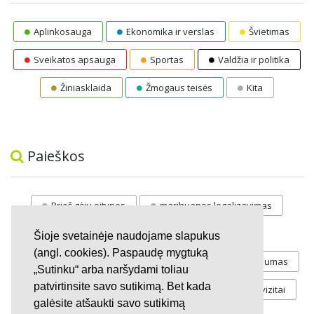
Aplinkosauga
Ekonomika ir verslas
Švietimas
Sveikatos apsauga
Sportas
Valdžia ir politika
Žiniasklaida
Žmogaus teisės
Kita
Paieškos
Prieš gėju eitynes
marihuanos legalizavimas
STOP
vaiku atemimas
Šioje svetainėje naudojame slapukus
(angl. cookies). Paspaudę mygtuką
Pilnos moksleivių vasaros atostogos
referendumas
„Sutinku“ arba naršydami toliau
patvirtinsite savo sutikimą. Bet kada
Keliu
jaunystės
Valandos
Rekvizitai
galėsite atšaukti savo sutikimą