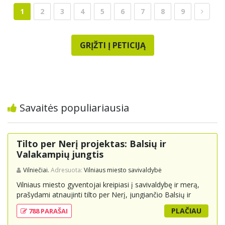
1
2
3
4
5
6
7
8
9
GRĮŽTI Į PETICIJĄ
Savaitės populiariausia
Tilto per Nerį projektas: Balsių ir
Valakampių jungtis
Vilniečiai.
Adresuota:
Vilniaus miesto savivaldybė
Vilniaus miesto gyventojai kreipiasi į savivaldybę ir merą,
prašydami atnaujinti tilto per Nerį, jungiančio Balsių ir
Valakampių kryptis, projektą ir įtraukti jį į miesto
PLAČIAU
788 PARAŠAI
strateginius susisiekimo planus. Šis tiltas ne tik padėtų
sumažinti eismo spūstis ir sutrumpintų keliones, bet ir