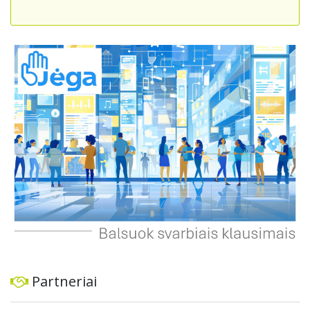
skatintų tvarią miesto plėtrą bei darnų judumą,
suteikdamas daugiau susisiekimo galimybių tiek
automobiliams, tiek viešajam transportui, pėstiesiems ir
dviratininkams. Gyventojai ragina atlikti techninę,
ekonominę ir transporto analizę, organizuoti viešas
konsultacijas ir integruoti projektą į ilgalaikius miesto
planus, siekiant užtikrinti transporto sistemos patikimumą
ir prisitaikymą prie sparčiai augančio miesto poreikių.
Partneriai