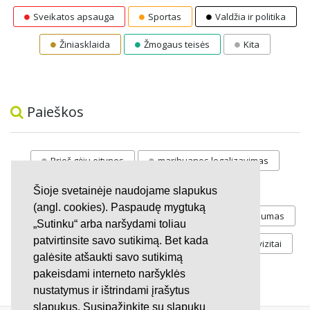
Sveikatos apsauga
Sportas
Valdžia ir politika
Žiniasklaida
Žmogaus teisės
Kita
Paieškos
Prieš gėju eitynes
marihuanos legalizavimas
STOP
vaiku atemimas
Šioje svetainėje naudojame slapukus
(angl. cookies). Paspaudę mygtuką
Pilnos moksleivių vasaros atostogos
referendumas
„Sutinku“ arba naršydami toliau
patvirtinsite savo sutikimą. Bet kada
Keliu
jaunystės
Valandos
Rekvizitai
galėsite atšaukti savo sutikimą
Investicijos
pakeisdami interneto naršyklės
nustatymus ir ištrindami įrašytus
slapukus. Susipažinkite su slapukų