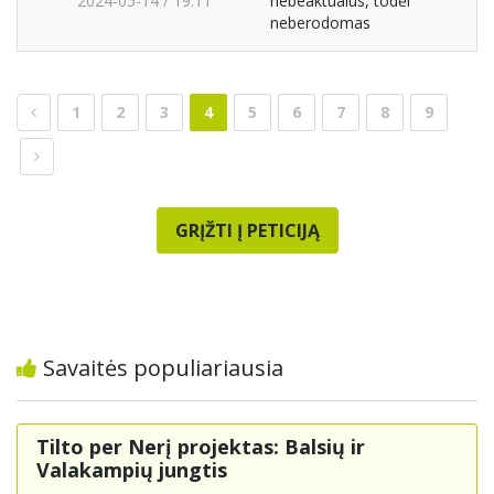
2024-05-14 / 19:11
nebeaktualus, todėl
neberodomas
1
2
3
4
5
6
7
8
9
GRĮŽTI Į PETICIJĄ
Savaitės populiariausia
Tilto per Nerį projektas: Balsių ir
Valakampių jungtis