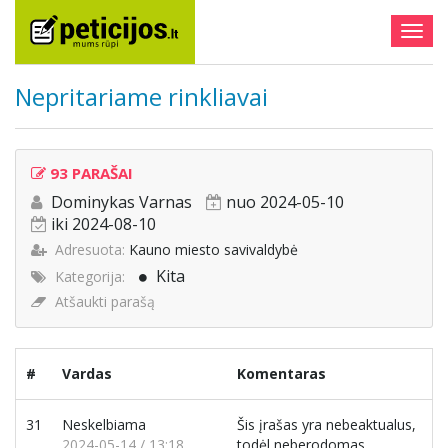
Togg
navig
Nepritariame rinkliavai
93 PARAŠAI
Dominykas Varnas
nuo 2024-05-10
iki 2024-08-10
Adresuota:
Kauno miesto savivaldybė
Kita
Kategorija:
Atšaukti parašą
#
Vardas
Komentaras
31
Neskelbiama
Šis įrašas yra nebeaktualus,
2024-05-14 / 13:18
todėl neberodomas