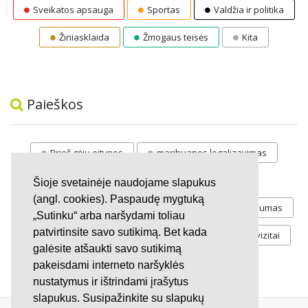
Sveikatos apsauga
Sportas
Valdžia ir politika
Žiniasklaida
Žmogaus teisės
Kita
Paieškos
Prieš gėju eitynes
marihuanos legalizavimas
STOP
vaiku atemimas
Šioje svetainėje naudojame slapukus
(angl. cookies). Paspaudę mygtuką
Pilnos moksleivių vasaros atostogos
referendumas
„Sutinku“ arba naršydami toliau
patvirtinsite savo sutikimą. Bet kada
Keliu
jaunystės
Valandos
Rekvizitai
galėsite atšaukti savo sutikimą
Investicijos
pakeisdami interneto naršyklės
nustatymus ir ištrindami įrašytus
slapukus. Susipažinkite su slapukų