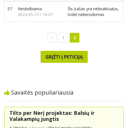
57
Neskelbiama
Šis įrašas yra nebeaktualus,
2024-05-13 / 16:27
todėl neberodomas
1
2
GRĮŽTI Į PETICIJĄ
Savaitės populiariausia
Tilto per Nerį projektas: Balsių ir
Valakampių jungtis
Vilniečiai.
Adresuota:
Vilniaus miesto savivaldybė