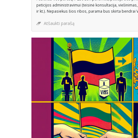
peticijos administravimui (teisinė konsultacija, viešinimas
ir kt.). Nepasiekus šios ribos, parama bus skirta bendrai VŠ
Atšaukti parašą