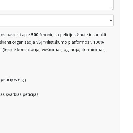
ms pasiekti apie
500
žmonių su peticijos žinute ir surinkti
ianti organizacija VŠĮ "Pilietiškumo platformos". 100%
(teisinė konsultacija, viešinimas, agitacija, įforminimas,
 peticijos eigą
as svarbias peticijas