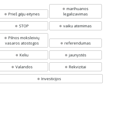
marihuanos
Prieš gėju eitynes
legalizavimas
STOP
vaiku atemimas
Pilnos moksleivių
vasaros atostogos
referendumas
Keliu
jaunystės
Valandos
Rekvizitai
Investicijos