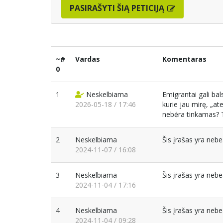
PASIRAŠYTI ŠIĄ PETICIJĄ
~#
Vardas
Komentaras
0
1
Neskelbiama
Emigrantai gali bal
2026-05-18 / 17:46
kurie jau mirę, „ate
nebėra tinkamas? T
2
Neskelbiama
Šis įrašas yra neb
2024-11-07 / 16:08
3
Neskelbiama
Šis įrašas yra neb
2024-11-04 / 17:16
4
Neskelbiama
Šis įrašas yra neb
2024-11-04 / 09:28