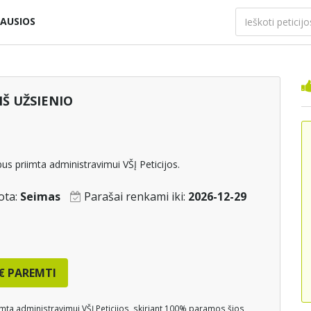
AUSIOS
Š UŽSIENIO
us priimta administravimui VŠĮ Peticijos.
ota:
Seimas
Parašai renkami iki:
2026-12-29
€
PAREMTI
mta administravimui VŠĮ Peticijos, skiriant 100% paramos šios