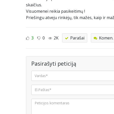
skaičius.
Visuomenei reikia pasikeitimų !
Priešingu atveju rinkėjų, tik mažės, kaip ir mažė
3
0
2K
Parašai
Komen. 
Pasirašyti peticiją