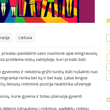
racija
Lietuva
i, privalau pasidalinti savo nuomone apie emigravusių
sta problema mūsų valstybėje, kuri privalo būti
gyvenimo ir neketina grįžti turėtų būti nušalinti nuo
migrantai renka bet ką ir bet kaip. Labai lengva
ių lietuvių rinkiminė pozicija neatitinka užsienyje
monių, kurie gyvena ir toliau planuoja gyventi
didesnį įsitraukimą į rinkimus, padidėtų rinkėjų