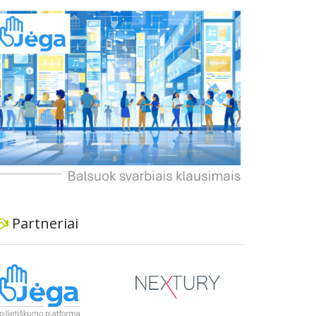
buvo pradėtas neinformavus vietos
bendruomenės ir nesilaikant visuomenės
dalyvavimo principų, o parko teritorija patiria
negrįžtamą žalą. Gyventojai pabrėžia, kad parkas
yra kultūrinės ir rekreacinės vertės vieta, todėl
tokie pokyčiai kenkia vietiniams gyventojams ir
viešajam interesui. Jie siūlo svarstyti alternatyvias
vietas šunų aikštelei ir reikalauja visapusiškai
atkurti parko aplinką, jei sprendimas neįrengti
aikštelės bus priimtas.
Partneriai