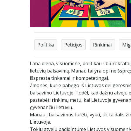
Politika
Peticijos
Rinkimai
Mig
Laba diena, visuomene, politikai ir biurokrata
lietuvių balsavimą. Manau tai yra opi neišsprę
išspresta tinkamai ir kompetetingai.
Žmonės, kurie pabėgo iš Lietuvos dėl geresnio 
balsavimo Lietuvoje. Todėl, kad dažnu atveju e
pastebėti rinkimų metu, kai Lietuvoje gyvenanč
gyvenančių lietuvių.
Manau į balsavimus turėtų vykti, tik ta dalis ž
Lietuvoje.
Tokiu atveju padidintume Lietuvos visuomenės 