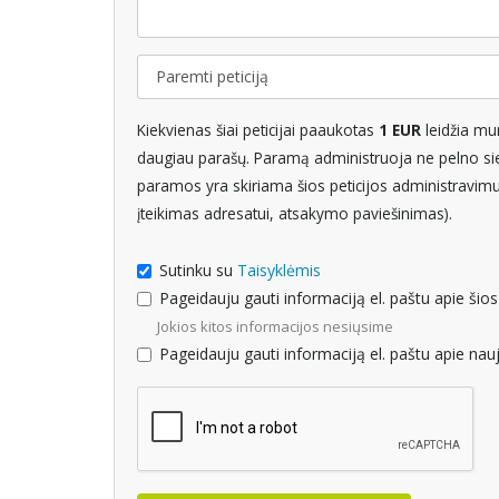
Kiekvienas šiai peticijai paaukotas
1 EUR
leidžia mu
daugiau parašų. Paramą administruoja ne pelno siek
paramos yra skiriama šios peticijos administravimui 
įteikimas adresatui, atsakymo paviešinimas).
Sutinku su
Taisyklėmis
Pageidauju gauti informaciją el. paštu apie šios
Jokios kitos informacijos nesiųsime
Pageidauju gauti informaciją el. paštu apie nauj