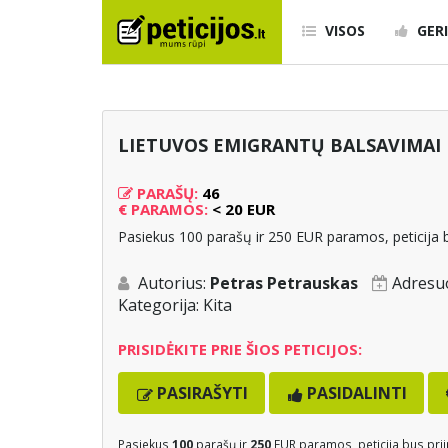
VISOS
GERI
LIETUVOS EMIGRANTŲ BALSAVIMAI I
PARAŠŲ:
46
€
PARAMOS:
< 20 EUR
Pasiekus 100 parašų ir 250 EUR paramos, peticija b
Autorius:
Petras Petrauskas
Adresu
Kategorija:
Kita
PRISIDĖKITE PRIE ŠIOS PETICIJOS:
PASIRAŠYTI
PASIDALINTI
Pasiekus
100
parašų ir
250
EUR paramos, peticija bus prii