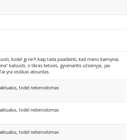
suoti, kodėl gi ne?! Kaip tada paaiškinti, kad mano kaimynai,
ina“ balsuoti, o tikras lietuvis, gyvenantis užsienyje, jau
ai yra visiškas absurdas.
eaktualus, todėl neberodomas
eaktualus, todėl neberodomas
eaktualus, todėl neberodomas