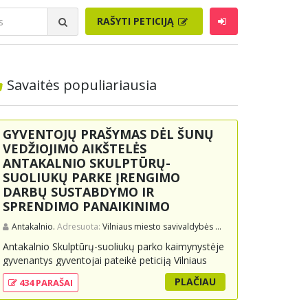
RAŠYTI PETICIJĄ
Savaitės populiariausia
GYVENTOJŲ PRAŠYMAS DĖL ŠUNŲ
VEDŽIOJIMO AIKŠTELĖS
ANTAKALNIO SKULPTŪRŲ-
SUOLIUKŲ PARKE ĮRENGIMO
DARBŲ SUSTABDYMO IR
SPRENDIMO PANAIKINIMO
Antakalnio.
Adresuota:
Vilniaus miesto savivaldybės administracijai, Vilniaus miesto merui
Antakalnio Skulptūrų-suoliukų parko kaimynystėje
gyvenantys gyventojai pateikė peticiją Vilniaus
miesto savivaldybei, prašydami sustabdyti ir
PLAČIAU
434 PARAŠAI
panaikinti sprendimą dėl šunų vedžiojimo
aikštelės įrengimo parke. Jie teigia, kad projektas