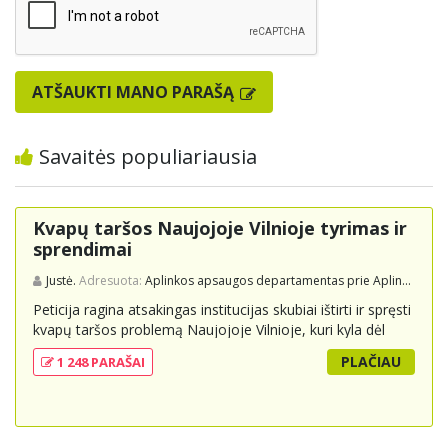
ATŠAUKTI MANO PARAŠĄ
Savaitės populiariausia
Kvapų taršos Naujojoje Vilnioje tyrimas ir
sprendimai
Justė.
Adresuota:
Aplinkos apsaugos departamentas prie Aplinkos ministerijos
Peticija ragina atsakingas institucijas skubiai ištirti ir spręsti
kvapų taršos problemą Naujojoje Vilnioje, kuri kyla dėl
buitinių atliekų sąvartyno Pramonės g. 141. Gyventojai
PLAČIAU
1 248 PARAŠAI
skundžiasi nuolatiniu stipriu atliekų kvapu, kuris neigiamai
veikia jų gyvenimo kokybę. Peticijoje prašoma atlikti
išsamius tyrimus, įdiegti nuolatinius kontrolės
mechanizmus ir imtis veiksmingų priemonių problemai