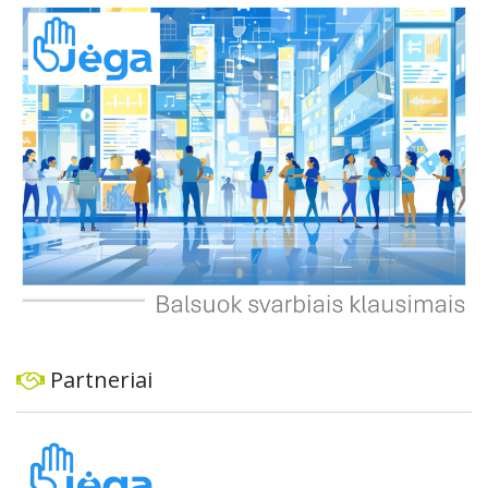
spręsti, taip pat užtikrinti visuomenės informavimą apie
priimtus sprendimus ir planuojamus veiksmus.
Partneriai