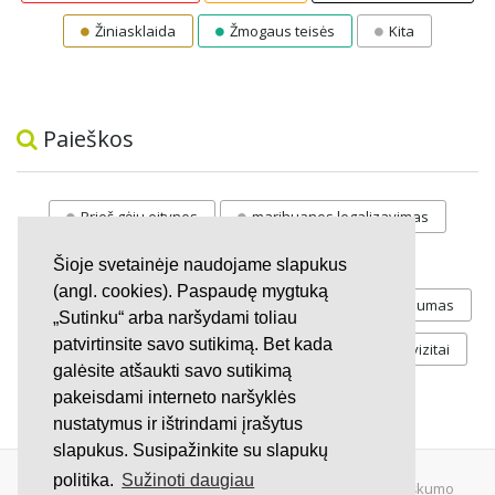
Žiniasklaida
Žmogaus teisės
Kita
Paieškos
Prieš gėju eitynes
marihuanos legalizavimas
STOP
vaiku atemimas
Šioje svetainėje naudojame slapukus
(angl. cookies). Paspaudę mygtuką
Pilnos moksleivių vasaros atostogos
referendumas
„Sutinku“ arba naršydami toliau
patvirtinsite savo sutikimą. Bet kada
Keliu
jaunystės
Valandos
Rekvizitai
galėsite atšaukti savo sutikimą
Investicijos
pakeisdami interneto naršyklės
nustatymus ir ištrindami įrašytus
slapukus. Susipažinkite su slapukų
politika.
Sužinoti daugiau
© 2007 - 2026 Ne pelno siekianti organizacija VŠĮ "Pilietiškumo