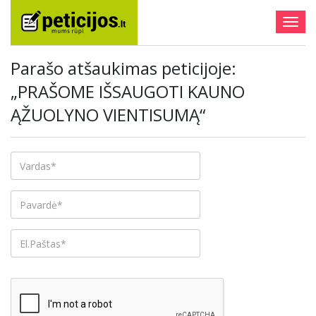
Togg
navig
Parašo atšaukimas peticijoje:
„PRAŠOME IŠSAUGOTI KAUNO
ĄŽUOLYNO VIENTISUMĄ“