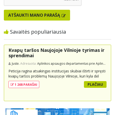
ATŠAUKTI MANO PARAŠĄ
Savaitės populiariausia
Kvapų taršos Naujojoje Vilnioje tyrimas ir
sprendimai
Justė.
Adresuota:
Aplinkos apsaugos departamentas prie Aplinkos ministerijos
Peticija ragina atsakingas institucijas skubiai ištirti ir spręsti
kvapų taršos problemą Naujojoje Vilnioje, kuri kyla dėl
buitinių atliekų sąvartyno Pramonės g. 141. Gyventojai
PLAČIAU
1 268 PARAŠAI
skundžiasi nuolatiniu stipriu atliekų kvapu, kuris neigiamai
veikia jų gyvenimo kokybę. Peticijoje prašoma atlikti
išsamius tyrimus, įdiegti nuolatinius kontrolės
mechanizmus ir imtis veiksmingų priemonių problemai
spręsti, taip pat užtikrinti visuomenės informavimą apie
priimtus sprendimus ir planuojamus veiksmus.