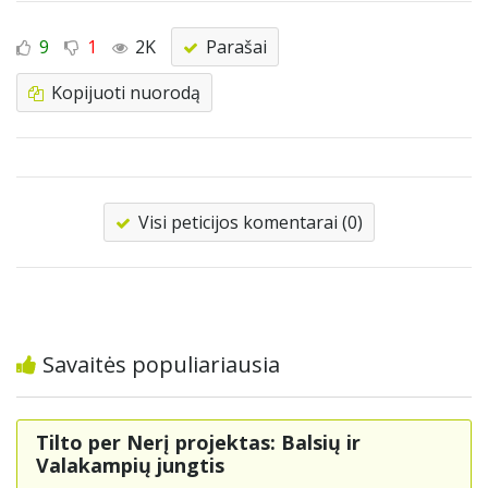
9
1
2K
Parašai
Kopijuoti nuorodą
Visi peticijos komentarai (0)
Savaitės populiariausia
Tilto per Nerį projektas: Balsių ir
Valakampių jungtis