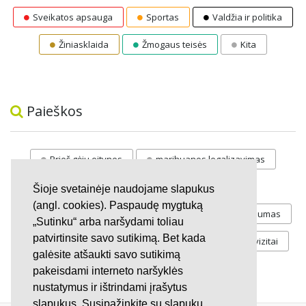
Sveikatos apsauga
Sportas
Valdžia ir politika
Žiniasklaida
Žmogaus teisės
Kita
Paieškos
Prieš gėju eitynes
marihuanos legalizavimas
STOP
vaiku atemimas
Šioje svetainėje naudojame slapukus
(angl. cookies). Paspaudę mygtuką
Pilnos moksleivių vasaros atostogos
referendumas
„Sutinku“ arba naršydami toliau
patvirtinsite savo sutikimą. Bet kada
Keliu
jaunystės
Valandos
Rekvizitai
galėsite atšaukti savo sutikimą
Investicijos
pakeisdami interneto naršyklės
nustatymus ir ištrindami įrašytus
slapukus. Susipažinkite su slapukų