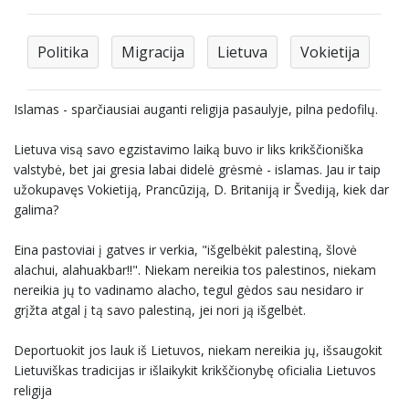
Politika
Migracija
Lietuva
Vokietija
Islamas - sparčiausiai auganti religija pasaulyje, pilna pedofilų.
Lietuva visą savo egzistavimo laiką buvo ir liks krikščioniška
valstybė, bet jai gresia labai didelė grėsmė - islamas. Jau ir taip
užokupavęs Vokietiją, Prancūziją, D. Britaniją ir Švediją, kiek dar
galima?
Eina pastoviai į gatves ir verkia, "išgelbėkit palestiną, šlovė
alachui, alahuakbar!!". Niekam nereikia tos palestinos, niekam
nereikia jų to vadinamo alacho, tegul gėdos sau nesidaro ir
grįžta atgal į tą savo palestiną, jei nori ją išgelbėt.
Deportuokit jos lauk iš Lietuvos, niekam nereikia jų, išsaugokit
Lietuviškas tradicijas ir išlaikykit krikščionybę oficialia Lietuvos
religija