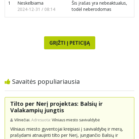
1
Neskelbiama
Šis įrašas yra nebeaktualus,
2024-12-31 / 08:14
todėl neberodomas
GRĮŽTI Į PETICIJĄ
Savaitės populiariausia
Tilto per Nerį projektas: Balsių ir
Valakampių jungtis
Vilniečiai.
Adresuota:
Vilniaus miesto savivaldybė
Vilniaus miesto gyventojai kreipiasi į savivaldybę ir merą,
prašydami atnaujinti tilto per Nerį, jungiančio Balsių ir