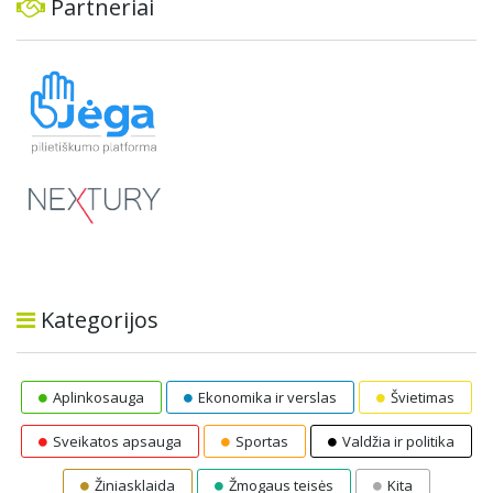
Partneriai
Kategorijos
Aplinkosauga
Ekonomika ir verslas
Švietimas
Sveikatos apsauga
Sportas
Valdžia ir politika
Žiniasklaida
Žmogaus teisės
Kita