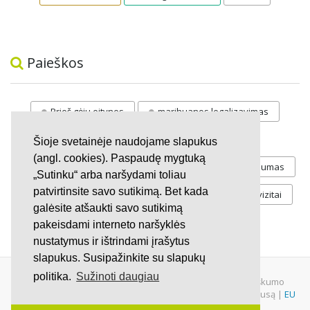
Paieškos
Prieš gėju eitynes
marihuanos legalizavimas
STOP
vaiku atemimas
Šioje svetainėje naudojame slapukus
(angl. cookies). Paspaudę mygtuką
Pilnos moksleivių vasaros atostogos
referendumas
„Sutinku“ arba naršydami toliau
patvirtinsite savo sutikimą. Bet kada
Keliu
jaunystės
Valandos
Rekvizitai
galėsite atšaukti savo sutikimą
Investicijos
pakeisdami interneto naršyklės
nustatymus ir ištrindami įrašytus
slapukus. Susipažinkite su slapukų
politika.
Sužinoti daugiau
© 2007 - 2026 Ne pelno siekianti organizacija VŠĮ "Pilietiškumo
platformos" į.k. 305719586. Įstaiga turi paramos gavėjo statusą |
EU
Petitions
|
U.S. Petitions