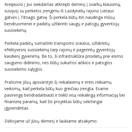
Kreipiuosi į Jus siekdamas atkreipti dėmesį į svarbų klausimą,
susijusį su perkelos įrengimu iš Lazdynėlių rajono Lietaus
gatvės į Titnago gatvę. Ši perkela būtų itin naudinga mūsų
bendruomenei ir padėtų užtikrinti saugų ir patogų gyventojų
susisiekimą.
Perkela padėtų sumažinti transporto srautus, užtikrintų
efektyvesnį susisiekimą tarp rajonų ir pagerintų gyventojų
kasdienį gyvenimą. Be to, ši infrastruktūra prisidėtų prie eismo
saugumo didinimo, nes būtų sukurtos aiškios ir patogios
susisiekimo sąlygos.
Prašome Jūsų apsvarstyti šį reikalavimą ir imtis reikiamų
veiksmų, kad perkela būtų kuo greičiau įrengta. Esame
pasirengę bendradarbiauti ir teikti visą reikalingą informaciją bei
finansinę paramą, kad šis projektas būtų sėkmingai
įgyvendintas.
Dėkojame už Jūsų dėmesį ir laukiame atsakymo.