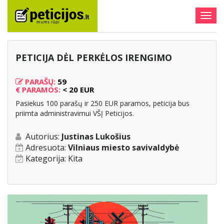
Togg
navig
PETICIJA DĖL PERKĖLOS IRENGIMO
PARAŠŲ:
59
€
PARAMOS:
< 20 EUR
Pasiekus 100 parašų ir 250 EUR paramos, peticija bus
priimta administravimui VŠĮ Peticijos.
Autorius:
Justinas Lukošius
Adresuota:
Vilniaus miesto savivaldybė
Kategorija:
Kita