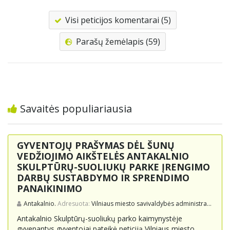
Visi peticijos komentarai (5)
Parašų žemėlapis (59)
Savaitės populiariausia
GYVENTOJŲ PRAŠYMAS DĖL ŠUNŲ
VEDŽIOJIMO AIKŠTELĖS ANTAKALNIO
SKULPTŪRŲ-SUOLIUKŲ PARKE ĮRENGIMO
DARBŲ SUSTABDYMO IR SPRENDIMO
PANAIKINIMO
Antakalnio.
Adresuota:
Vilniaus miesto savivaldybės administracijai, Vilniaus miesto merui
Antakalnio Skulptūrų-suoliukų parko kaimynystėje
gyvenantys gyventojai pateikė peticiją Vilniaus miesto