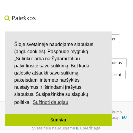
Paieškos
Prieš gėju eitynes
marihuanos legalizavimas
Šioje svetainėje naudojame slapukus
STOP
vaiku atemimas
(angl. cookies). Paspaudę mygtuką
„Sutinku“ arba naršydami toliau
Pilnos moksleivių vasaros atostogos
referendumas
patvirtinsite savo sutikimą. Bet kada
galėsite atšaukti savo sutikimą
Keliu
jaunystės
Valandos
Rekvizitai
pakeisdami interneto naršyklės
Investicijos
nustatymus ir ištrindami įrašytus
slapukus. Susipažinkite su slapukų
politika.
Sužinoti daugiau
© 2007 - 2026 Ne pelno siekianti organizacija VŠĮ "Pilietiškumo
platformos" į.k. 305719586. Įstaiga turi paramos gavėjo statusą |
EU
Sutinku
Petitions
|
U.S. Petitions
Svetainėje nauduojama
iDX
medžiaga.