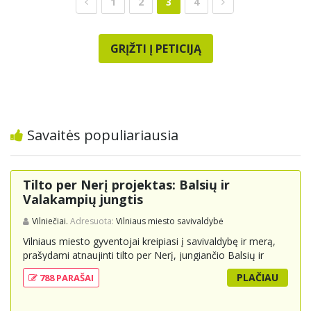
1
2
3
4
GRĮŽTI Į PETICIJĄ
Savaitės populiariausia
Tilto per Nerį projektas: Balsių ir
Valakampių jungtis
Vilniečiai.
Adresuota:
Vilniaus miesto savivaldybė
Vilniaus miesto gyventojai kreipiasi į savivaldybę ir merą,
prašydami atnaujinti tilto per Nerį, jungiančio Balsių ir
Valakampių kryptis, projektą ir įtraukti jį į miesto
PLAČIAU
788 PARAŠAI
strateginius susisiekimo planus. Šis tiltas ne tik padėtų
sumažinti eismo spūstis ir sutrumpintų keliones, bet ir
skatintų tvarią miesto plėtrą bei darnų judumą,