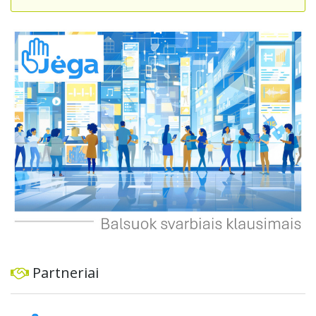
suteikdamas daugiau susisiekimo galimybių tiek
automobiliams, tiek viešajam transportui, pėstiesiems ir
dviratininkams. Gyventojai ragina atlikti techninę,
ekonominę ir transporto analizę, organizuoti viešas
konsultacijas ir integruoti projektą į ilgalaikius miesto
planus, siekiant užtikrinti transporto sistemos patikimumą
ir prisitaikymą prie sparčiai augančio miesto poreikių.
Partneriai