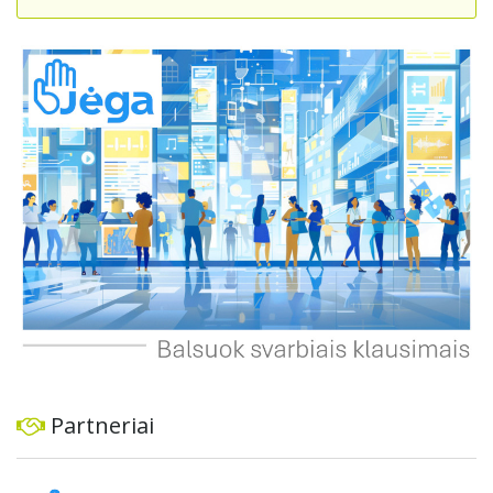
suteikdamas daugiau susisiekimo galimybių tiek
automobiliams, tiek viešajam transportui, pėstiesiems ir
dviratininkams. Gyventojai ragina atlikti techninę,
ekonominę ir transporto analizę, organizuoti viešas
konsultacijas ir integruoti projektą į ilgalaikius miesto
planus, siekiant užtikrinti transporto sistemos patikimumą
ir prisitaikymą prie sparčiai augančio miesto poreikių.
Partneriai