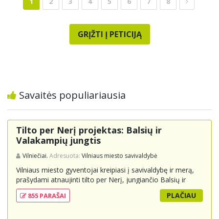
1
2
3
4
5
6
7
8
GRĮŽTI Į PETICIJĄ
Savaitės populiariausia
Tilto per Nerį projektas: Balsių ir
Valakampių jungtis
Vilniečiai.
Adresuota:
Vilniaus miesto savivaldybė
Vilniaus miesto gyventojai kreipiasi į savivaldybę ir merą,
prašydami atnaujinti tilto per Nerį, jungiančio Balsių ir
Valakampių kryptis, projektą ir įtraukti jį į miesto
PLAČIAU
855 PARAŠAI
strateginius susisiekimo planus. Šis tiltas ne tik padėtų
sumažinti eismo spūstis ir sutrumpintų keliones, bet ir
skatintų tvarią miesto plėtrą bei darnų judumą,