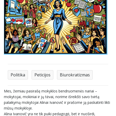
Politika
Peticijos
Biurokratizmas
Mes, žemiau pasirašę mokyklos bendruomenės nariai –
mokytojai, mokiniai ir jų tėvai, norime išreikšti savo tvirtą
palaikymą mokytojai Alinai Ivanovič ir prašome ją paskatinti likti
mūsų mokykloje.
Alina Ivanovič yra ne tik puiki pedagogė, bet ir nuoširdi,