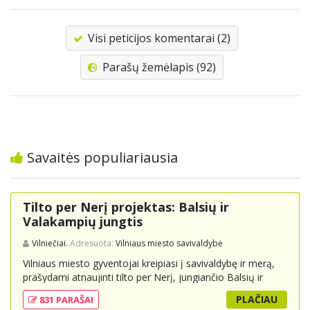
Visi peticijos komentarai (2)
Parašų žemėlapis (92)
Savaitės populiariausia
Tilto per Nerį projektas: Balsių ir
Valakampių jungtis
Vilniečiai.
Adresuota:
Vilniaus miesto savivaldybė
Vilniaus miesto gyventojai kreipiasi į savivaldybę ir merą,
prašydami atnaujinti tilto per Nerį, jungiančio Balsių ir
Valakampių kryptis, projektą ir įtraukti jį į miesto
PLAČIAU
831 PARAŠAI
strateginius susisiekimo planus. Šis tiltas ne tik padėtų