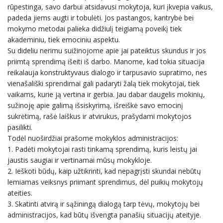
rūpestinga, savo darbui atsidavusi mokytoja, kuri įkvepia vaikus,
padeda jiems augti ir tobulėti. Jos pastangos, kantrybė bei
mokymo metodai palieka didžiulį teigiamą poveikį tiek
akademiniu, tiek emociniu aspektu.
Su dideliu nerimu suižinojome apie jai pateiktus skundus ir jos
priimtą sprendimą išeiti iš darbo. Manome, kad tokia situacija
reikalauja konstruktyvaus dialogo ir tarpusavio supratimo, nes
vienašališki sprendimai gali padaryti žalą tiek mokytojai, tiek
vaikams, kurie ją vertina ir gerbia. Jau dabar daugelis mokinių,
sužinoję apie galimą išsiskyrimą, išreiškė savo emocinį
sukrėtimą, rašė laiškus ir atvirukus, prašydami mokytojos
pasilikti.
Todėl nuoširdžiai prašome mokyklos administracijos:
1. Padėti mokytojai rasti tinkamą sprendimą, kuris leistų jai
jaustis saugiai ir vertinamai mūsų mokykloje.
2. Ieškoti būdų, kaip užtikrinti, kad nepagrįsti skundai nebūtų
lemiamas veiksnys priimant sprendimus, dėl puikių mokytojų
ateities.
3. Skatinti atvirą ir sąžiningą dialogą tarp tėvų, mokytojų bei
administracijos, kad būtų išvengta panašių situacijų ateityje.