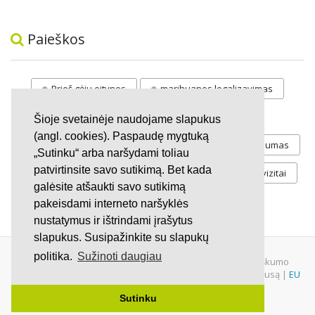
Paieškos
Prieš gėju eitynes
marihuanos legalizavimas
STOP
vaiku atemimas
Šioje svetainėje naudojame slapukus
(angl. cookies). Paspaudę mygtuką
Pilnos moksleivių vasaros atostogos
referendumas
„Sutinku“ arba naršydami toliau
patvirtinsite savo sutikimą. Bet kada
Keliu
jaunystės
Valandos
Rekvizitai
galėsite atšaukti savo sutikimą
Investicijos
pakeisdami interneto naršyklės
nustatymus ir ištrindami įrašytus
slapukus. Susipažinkite su slapukų
politika.
Sužinoti daugiau
© 2007 - 2026 Ne pelno siekianti organizacija VŠĮ "Pilietiškumo
platformos" į.k. 305719586. Įstaiga turi paramos gavėjo statusą |
EU
Petitions
|
U.S. Petitions
Sutinku
Svetainėje nauduojama
iDX
medžiaga.