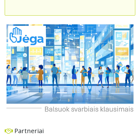
sumažinti eismo spūstis ir sutrumpintų keliones, bet ir
skatintų tvarią miesto plėtrą bei darnų judumą,
suteikdamas daugiau susisiekimo galimybių tiek
automobiliams, tiek viešajam transportui, pėstiesiems ir
dviratininkams. Gyventojai ragina atlikti techninę,
ekonominę ir transporto analizę, organizuoti viešas
konsultacijas ir integruoti projektą į ilgalaikius miesto
planus, siekiant užtikrinti transporto sistemos patikimumą
ir prisitaikymą prie sparčiai augančio miesto poreikių.
Partneriai