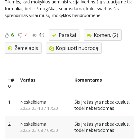
Tikimės, kad mokyklos administracija įvertins šią situaciją ne tik
formaliai, bet ir žmogiškai, suprasdama, koks svarbus šis
sprendimas visai mūsų mokyklos bendruomenei.
6
4
4K
Parašai
Komen. (2)
Žemėlapis
Kopijuoti nuorodą
~#
Vardas
Komentaras
0
1
Neskelbiama
Šis įrašas yra nebeaktualus,
2025-03-13 / 17:20
todėl neberodomas
2
Neskelbiama
Šis įrašas yra nebeaktualus,
2025-03-08 / 09:30
todėl neberodomas